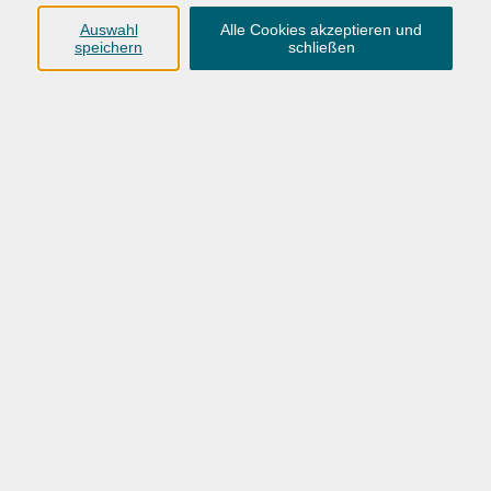
Anschrift
Auswahl
Alle Cookies akzeptieren und
speichern
schließen
Karlstraße 25
26123 Oldenburg
0441 92391-50
0441 92391-13
info@vhs-ol.de
Öffnungszeiten
Montag, Dienstag und Donnerstag:
9:00 bis 17:00 Uhr
Mittwoch und Freitag:
9:00 bis 12:30 Uhr
Volkshochschule Hatten + Wardenburg