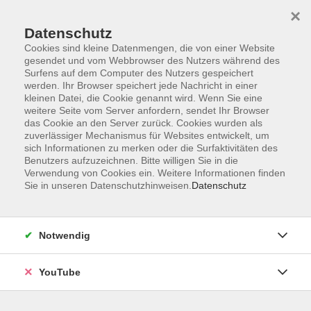
×
Datenschutz
Cookies sind kleine Datenmengen, die von einer Website
gesendet und vom Webbrowser des Nutzers während des
Surfens auf dem Computer des Nutzers gespeichert
werden. Ihr Browser speichert jede Nachricht in einer
Skip to main content
Der Kurs konnte nicht gefunden werden.
kleinen Datei, die Cookie genannt wird. Wenn Sie eine
weitere Seite vom Server anfordern, sendet Ihr Browser
das Cookie an den Server zurück. Cookies wurden als
zuverlässiger Mechanismus für Websites entwickelt, um
sich Informationen zu merken oder die Surfaktivitäten des
AGB
Benutzers aufzuzeichnen. Bitte willigen Sie in die
Barrierefreiheit
Verwendung von Cookies ein. Weitere Informationen finden
Sie in unseren Datenschutzhinweisen.
Datenschutz
Datenschutz
Impressum
Widerruf
Notwendig
YouTube
Volkshochschule Oldenburg