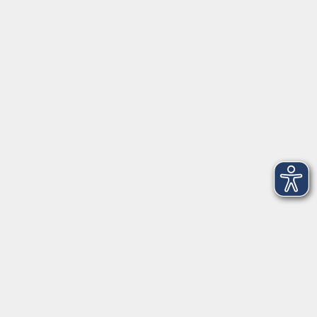
Anschrift
Patenbergsweg 7
26203 Wardenburg
04407 71475-0
info-hawa@vhs-ol.de
Öffnungszeiten
Montag und Donnerstag:
9:00 bis 12:30 Uhr und 15:00 bis 17:00 Uhr
Dienstag, Mittwoch und Freitag:
9:00 bis 12:30 Uhr