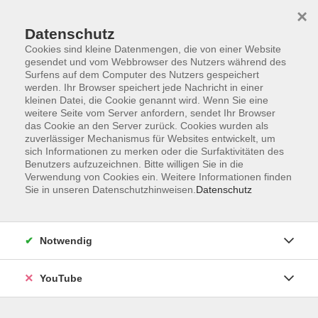
×
Datenschutz
Cookies sind kleine Datenmengen, die von einer Website
gesendet und vom Webbrowser des Nutzers während des
Surfens auf dem Computer des Nutzers gespeichert
werden. Ihr Browser speichert jede Nachricht in einer
Skip to main content
Der Kurs konnte nicht gefunden werden.
kleinen Datei, die Cookie genannt wird. Wenn Sie eine
weitere Seite vom Server anfordern, sendet Ihr Browser
das Cookie an den Server zurück. Cookies wurden als
zuverlässiger Mechanismus für Websites entwickelt, um
AGB
sich Informationen zu merken oder die Surfaktivitäten des
Benutzers aufzuzeichnen. Bitte willigen Sie in die
Barrierefreiheit
Verwendung von Cookies ein. Weitere Informationen finden
Sie in unseren Datenschutzhinweisen.
Datenschutz
Datenschutz
Impressum
Widerruf
Notwendig
YouTube
Volkshochschule Oldenburg