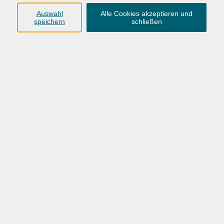
Anschrift
Auswahl
Alle Cookies akzeptieren und
speichern
schließen
Karlstraße 25
26123 Oldenburg
0441 92391-50
0441 92391-13
info@vhs-ol.de
Öffnungszeiten
Montag, Dienstag und Donnerstag:
9:00 bis 17:00 Uhr
Mittwoch und Freitag:
9:00 bis 12:30 Uhr
Volkshochschule Hatten + Wardenburg