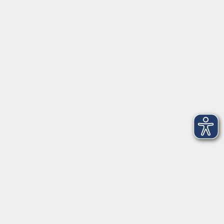
Anschrift
Patenbergsweg 7
26203 Wardenburg
04407 71475-0
info-hawa@vhs-ol.de
Öffnungszeiten
Montag und Donnerstag:
9:00 bis 12:30 Uhr und 15:00 bis 17:00 Uhr
Dienstag, Mittwoch und Freitag:
9:00 bis 12:30 Uhr