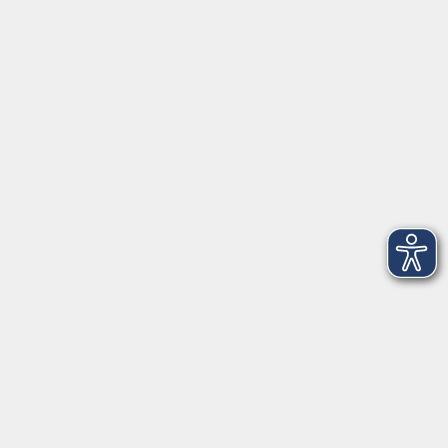
Anschrift
Patenbergsweg 7
26203 Wardenburg
04407 71475-0
info-hawa@vhs-ol.de
Öffnungszeiten
Montag und Donnerstag:
9:00 bis 12:30 Uhr und 15:00 bis 17:00 Uhr
Dienstag, Mittwoch und Freitag:
9:00 bis 12:30 Uhr