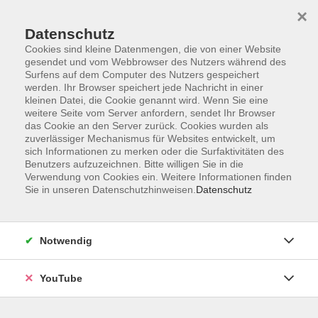
×
Datenschutz
Cookies sind kleine Datenmengen, die von einer Website
gesendet und vom Webbrowser des Nutzers während des
Surfens auf dem Computer des Nutzers gespeichert
werden. Ihr Browser speichert jede Nachricht in einer
Skip to main content
Der Kurs konnte nicht gefunden werden.
kleinen Datei, die Cookie genannt wird. Wenn Sie eine
weitere Seite vom Server anfordern, sendet Ihr Browser
das Cookie an den Server zurück. Cookies wurden als
zuverlässiger Mechanismus für Websites entwickelt, um
sich Informationen zu merken oder die Surfaktivitäten des
AGB
Benutzers aufzuzeichnen. Bitte willigen Sie in die
Barrierefreiheit
Verwendung von Cookies ein. Weitere Informationen finden
Sie in unseren Datenschutzhinweisen.
Datenschutz
Datenschutz
Impressum
Widerruf
Notwendig
YouTube
Volkshochschule Oldenburg