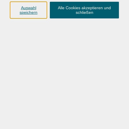
Anschrift
Auswahl
Alle Cookies akzeptieren und
speichern
schließen
Karlstraße 25
26123 Oldenburg
0441 92391-50
0441 92391-13
info@vhs-ol.de
Öffnungszeiten
Montag, Dienstag und Donnerstag:
9:00 bis 17:00 Uhr
Mittwoch und Freitag:
9:00 bis 12:30 Uhr
Volkshochschule Hatten + Wardenburg