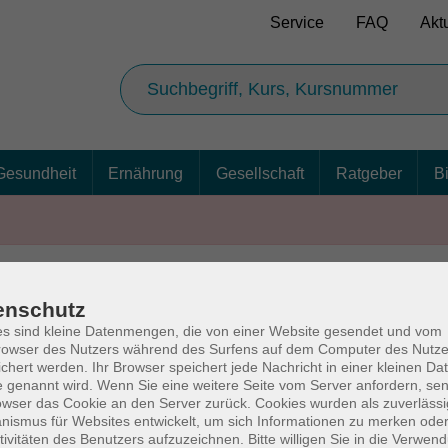
Service
FAQ
Akt
Gesundheit
Ernährung
Gesellschaft
Ratgeber
B
enschutz
AGB
Ba
s sind kleine Datenmengen, die von einer Website gesendet und vom
owser des Nutzers während des Surfens auf dem Computer des Nutze
chert werden. Ihr Browser speichert jede Nachricht in einer kleinen Dat
 genannt wird. Wenn Sie eine weitere Seite vom Server anfordern, se
owser das Cookie an den Server zurück. Cookies wurden als zuverlässi
rg
Volkshochschul
ismus für Websites entwickelt, um sich Informationen zu merken oder
tivitäten des Benutzers aufzuzeichnen. Bitte willigen Sie in die Verwen