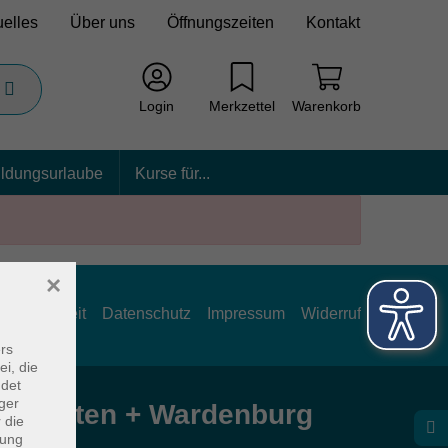
uelles
Über uns
Öffnungszeiten
Kontakt
Login
Merkzettel
Warenkorb
ildungsurlaube
Kurse für...
×
rrierefreiheit
Datenschutz
Impressum
Widerruf
rs
ei, die
ndet
ger
e Hatten + Wardenburg
 die
dung