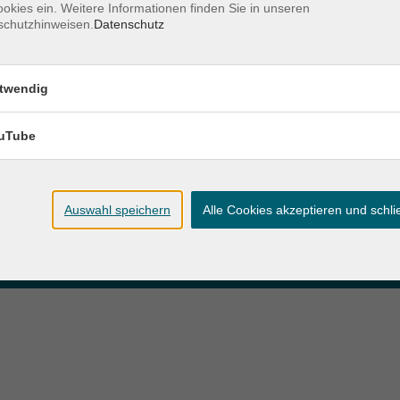
okies ein. Weitere Informationen finden Sie in unseren
schutzhinweisen.
Datenschutz
zeiten
Anschrift
twendig
ag und Donnerstag:
Patenbergsweg 7
Uhr
26203 Wardenburg
eitag:
uTube
04407 71475-0
Uhr
info-hawa@vhs-ol.de
Auswahl speichern
Alle Cookies akzeptieren und schl