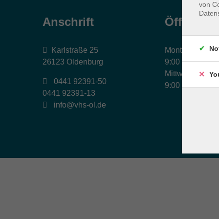
von Co
Daten
Anschrift
Öffnungs
No
Karlstraße 25
Montag, Dienst
26123 Oldenburg
9:00 bis 17:00 
Mittwoch und Fr
Yo
0441 92391-50
9:00 bis 12:30 
0441 92391-13
info@vhs-ol.de