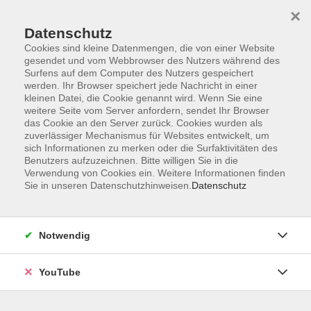
×
Datenschutz
Cookies sind kleine Datenmengen, die von einer Website
gesendet und vom Webbrowser des Nutzers während des
Surfens auf dem Computer des Nutzers gespeichert
werden. Ihr Browser speichert jede Nachricht in einer
Skip to main content
Der Kurs konnte nicht gefunden werden.
kleinen Datei, die Cookie genannt wird. Wenn Sie eine
weitere Seite vom Server anfordern, sendet Ihr Browser
das Cookie an den Server zurück. Cookies wurden als
zuverlässiger Mechanismus für Websites entwickelt, um
sich Informationen zu merken oder die Surfaktivitäten des
AGB
Benutzers aufzuzeichnen. Bitte willigen Sie in die
Barrierefreiheit
Verwendung von Cookies ein. Weitere Informationen finden
Sie in unseren Datenschutzhinweisen.
Datenschutz
Datenschutz
Impressum
Widerruf
Notwendig
YouTube
Volkshochschule Oldenburg