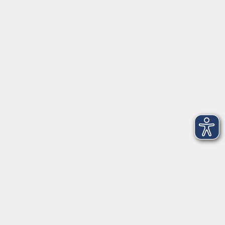
Anschrift
Patenbergsweg 7
26203 Wardenburg
04407 71475-0
info-hawa@vhs-ol.de
Öffnungszeiten
Montag und Donnerstag:
9:00 bis 12:30 Uhr und 15:00 bis 17:00 Uhr
Dienstag, Mittwoch und Freitag:
9:00 bis 12:30 Uhr