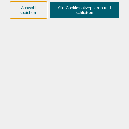
Anschrift
Auswahl
Alle Cookies akzeptieren und
speichern
schließen
Karlstraße 25
26123 Oldenburg
0441 92391-50
0441 92391-13
info@vhs-ol.de
Öffnungszeiten
Montag, Dienstag und Donnerstag:
9:00 bis 17:00 Uhr
Mittwoch und Freitag:
9:00 bis 12:30 Uhr
Volkshochschule Hatten + Wardenburg