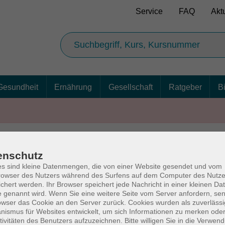
Service
FAQ
Akt
Gesundheit
Ernährung
Gesellschaft
Ratgeber
B
enschutz
AGB
Ba
s sind kleine Datenmengen, die von einer Website gesendet und vom
owser des Nutzers während des Surfens auf dem Computer des Nutze
chert werden. Ihr Browser speichert jede Nachricht in einer kleinen Dat
 genannt wird. Wenn Sie eine weitere Seite vom Server anfordern, se
owser das Cookie an den Server zurück. Cookies wurden als zuverlässi
rg
Volkshochschul
ismus für Websites entwickelt, um sich Informationen zu merken oder
tivitäten des Benutzers aufzuzeichnen. Bitte willigen Sie in die Verwen