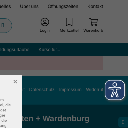
uelles
Über uns
Öffnungszeiten
Kontakt
Login
Merkzettel
Warenkorb
ildungsurlaube
Kurse für...
×
rrierefreiheit
Datenschutz
Impressum
Widerruf
rs
ei, die
ndet
ger
e Hatten + Wardenburg
 die
dung