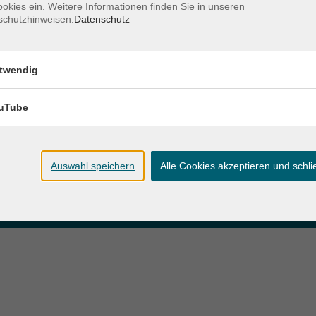
okies ein. Weitere Informationen finden Sie in unseren
schutzhinweisen.
Datenschutz
zeiten
Anschrift
twendig
ag und Donnerstag:
Patenbergsweg 7
Uhr
26203 Wardenburg
eitag:
uTube
04407 71475-0
Uhr
info-hawa@vhs-ol.de
Auswahl speichern
Alle Cookies akzeptieren und schl