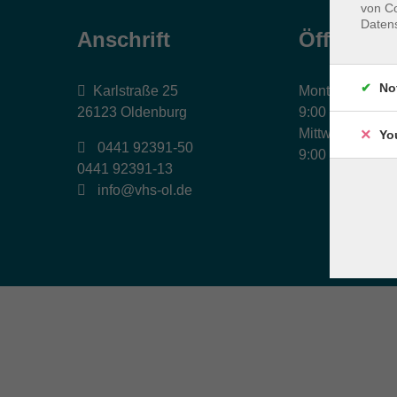
von Co
Daten
Anschrift
Öffnungs
No
Karlstraße 25
Montag, Dienst
26123 Oldenburg
9:00 bis 17:00 
Mittwoch und Fr
Yo
0441 92391-50
9:00 bis 12:30 
0441 92391-13
info@vhs-ol.de