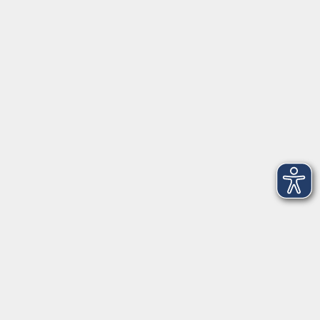
Anschrift
Patenbergsweg 7
26203 Wardenburg
04407 71475-0
info-hawa@vhs-ol.de
Öffnungszeiten
Montag und Donnerstag:
9:00 bis 12:30 Uhr und 15:00 bis 17:00 Uhr
Dienstag, Mittwoch und Freitag:
9:00 bis 12:30 Uhr