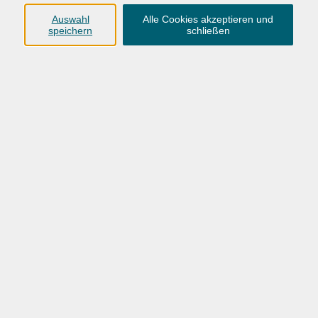
Anschrift
Auswahl
Alle Cookies akzeptieren und
speichern
schließen
Karlstraße 25
26123 Oldenburg
0441 92391-50
0441 92391-13
info@vhs-ol.de
Öffnungszeiten
Montag, Dienstag und Donnerstag:
9:00 bis 17:00 Uhr
Mittwoch und Freitag:
9:00 bis 12:30 Uhr
Volkshochschule Hatten + Wardenburg