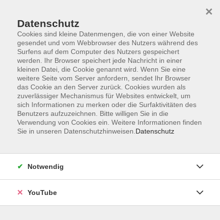
×
Datenschutz
Cookies sind kleine Datenmengen, die von einer Website
gesendet und vom Webbrowser des Nutzers während des
Surfens auf dem Computer des Nutzers gespeichert
werden. Ihr Browser speichert jede Nachricht in einer
Skip to main content
Der Kurs konnte nicht gefunden werden.
kleinen Datei, die Cookie genannt wird. Wenn Sie eine
weitere Seite vom Server anfordern, sendet Ihr Browser
das Cookie an den Server zurück. Cookies wurden als
zuverlässiger Mechanismus für Websites entwickelt, um
sich Informationen zu merken oder die Surfaktivitäten des
AGB
Benutzers aufzuzeichnen. Bitte willigen Sie in die
Barrierefreiheit
Verwendung von Cookies ein. Weitere Informationen finden
Sie in unseren Datenschutzhinweisen.
Datenschutz
Datenschutz
Impressum
Widerruf
Notwendig
YouTube
Volkshochschule Oldenburg