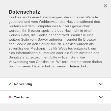
×
Datenschutz
Cookies sind kleine Datenmengen, die von einer Website
gesendet und vom Webbrowser des Nutzers während des
Surfens auf dem Computer des Nutzers gespeichert
werden. Ihr Browser speichert jede Nachricht in einer
Skip to main content
Der Kurs konnte nicht gefunden werden.
kleinen Datei, die Cookie genannt wird. Wenn Sie eine
weitere Seite vom Server anfordern, sendet Ihr Browser
das Cookie an den Server zurück. Cookies wurden als
zuverlässiger Mechanismus für Websites entwickelt, um
sich Informationen zu merken oder die Surfaktivitäten des
AGB
Benutzers aufzuzeichnen. Bitte willigen Sie in die
Barrierefreiheit
Verwendung von Cookies ein. Weitere Informationen finden
Sie in unseren Datenschutzhinweisen.
Datenschutz
Datenschutz
Impressum
Widerruf
Notwendig
YouTube
Volkshochschule Oldenburg