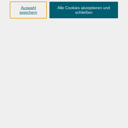
Anschrift
Auswahl
Alle Cookies akzeptieren und
speichern
schließen
Karlstraße 25
26123 Oldenburg
0441 92391-50
0441 92391-13
info@vhs-ol.de
Öffnungszeiten
Montag, Dienstag und Donnerstag:
9:00 bis 17:00 Uhr
Mittwoch und Freitag:
9:00 bis 12:30 Uhr
Volkshochschule Hatten + Wardenburg