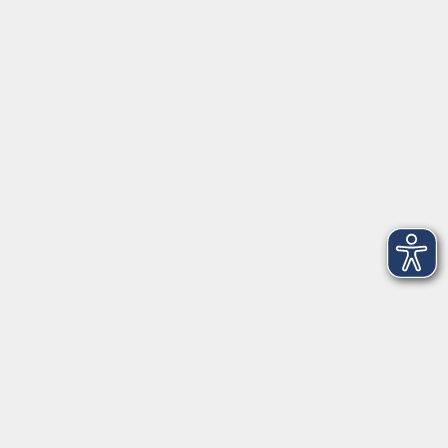
Anschrift
Patenbergsweg 7
26203 Wardenburg
04407 71475-0
info-hawa@vhs-ol.de
Öffnungszeiten
Montag und Donnerstag:
9:00 bis 12:30 Uhr und 15:00 bis 17:00 Uhr
Dienstag, Mittwoch und Freitag:
9:00 bis 12:30 Uhr