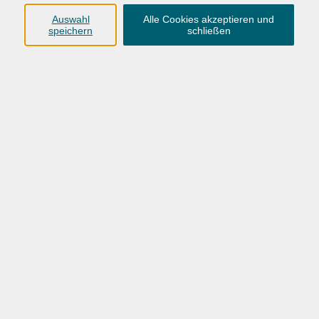
Anschrift
Auswahl
Alle Cookies akzeptieren und
speichern
schließen
Karlstraße 25
26123 Oldenburg
0441 92391-50
0441 92391-13
info@vhs-ol.de
Öffnungszeiten
Montag, Dienstag und Donnerstag:
9:00 bis 17:00 Uhr
Mittwoch und Freitag:
9:00 bis 12:30 Uhr
Volkshochschule Hatten + Wardenburg