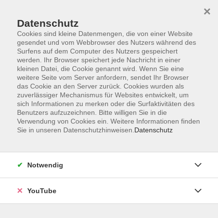
×
Datenschutz
Cookies sind kleine Datenmengen, die von einer Website
gesendet und vom Webbrowser des Nutzers während des
Surfens auf dem Computer des Nutzers gespeichert
werden. Ihr Browser speichert jede Nachricht in einer
Skip to main content
Der Kurs konnte nicht gefunden werden.
kleinen Datei, die Cookie genannt wird. Wenn Sie eine
weitere Seite vom Server anfordern, sendet Ihr Browser
das Cookie an den Server zurück. Cookies wurden als
zuverlässiger Mechanismus für Websites entwickelt, um
sich Informationen zu merken oder die Surfaktivitäten des
AGB
Benutzers aufzuzeichnen. Bitte willigen Sie in die
Barrierefreiheit
Verwendung von Cookies ein. Weitere Informationen finden
Sie in unseren Datenschutzhinweisen.
Datenschutz
Datenschutz
Impressum
Widerruf
Notwendig
YouTube
Volkshochschule Oldenburg