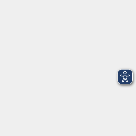
Anschrift
Patenbergsweg 7
26203 Wardenburg
04407 71475-0
info-hawa@vhs-ol.de
Öffnungszeiten
Montag und Donnerstag:
9:00 bis 12:30 Uhr und 15:00 bis 17:00 Uhr
Dienstag, Mittwoch und Freitag:
9:00 bis 12:30 Uhr