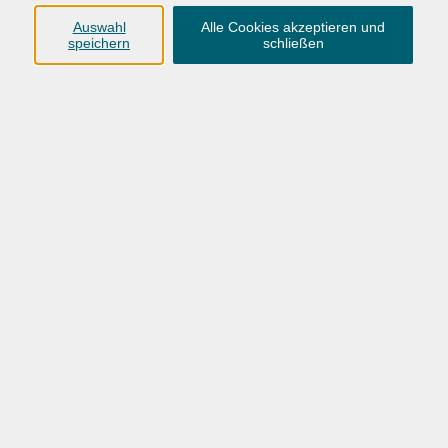
Anschrift
Auswahl
Alle Cookies akzeptieren und
speichern
schließen
Karlstraße 25
26123 Oldenburg
0441 92391-50
0441 92391-13
info@vhs-ol.de
Öffnungszeiten
Montag, Dienstag und Donnerstag:
9:00 bis 17:00 Uhr
Mittwoch und Freitag:
9:00 bis 12:30 Uhr
Volkshochschule Hatten + Wardenburg