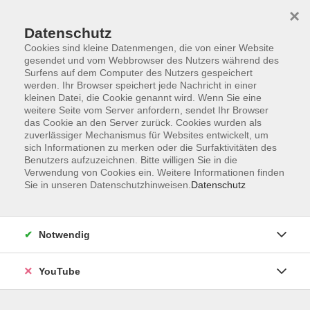
×
Datenschutz
Cookies sind kleine Datenmengen, die von einer Website
gesendet und vom Webbrowser des Nutzers während des
Surfens auf dem Computer des Nutzers gespeichert
werden. Ihr Browser speichert jede Nachricht in einer
Skip to main content
Der Kurs konnte nicht gefunden werden.
kleinen Datei, die Cookie genannt wird. Wenn Sie eine
weitere Seite vom Server anfordern, sendet Ihr Browser
das Cookie an den Server zurück. Cookies wurden als
zuverlässiger Mechanismus für Websites entwickelt, um
sich Informationen zu merken oder die Surfaktivitäten des
AGB
Benutzers aufzuzeichnen. Bitte willigen Sie in die
Barrierefreiheit
Verwendung von Cookies ein. Weitere Informationen finden
Sie in unseren Datenschutzhinweisen.
Datenschutz
Datenschutz
Impressum
Widerruf
Notwendig
YouTube
Volkshochschule Oldenburg