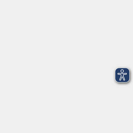
Anschrift
Patenbergsweg 7
26203 Wardenburg
04407 71475-0
info-hawa@vhs-ol.de
Öffnungszeiten
Montag und Donnerstag:
9:00 bis 12:30 Uhr und 15:00 bis 17:00 Uhr
Dienstag, Mittwoch und Freitag:
9:00 bis 12:30 Uhr