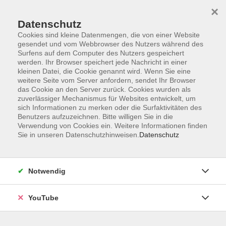
×
Datenschutz
Cookies sind kleine Datenmengen, die von einer Website
gesendet und vom Webbrowser des Nutzers während des
Surfens auf dem Computer des Nutzers gespeichert
werden. Ihr Browser speichert jede Nachricht in einer
Skip to main content
Der Kurs konnte nicht gefunden werden.
kleinen Datei, die Cookie genannt wird. Wenn Sie eine
weitere Seite vom Server anfordern, sendet Ihr Browser
das Cookie an den Server zurück. Cookies wurden als
zuverlässiger Mechanismus für Websites entwickelt, um
AGB
sich Informationen zu merken oder die Surfaktivitäten des
Benutzers aufzuzeichnen. Bitte willigen Sie in die
Barrierefreiheit
Verwendung von Cookies ein. Weitere Informationen finden
Sie in unseren Datenschutzhinweisen.
Datenschutz
Datenschutz
Impressum
Widerruf
Notwendig
YouTube
Volkshochschule Oldenburg