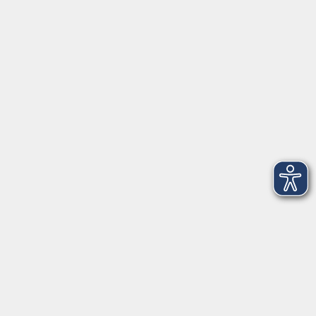
Anschrift
Patenbergsweg 7
26203 Wardenburg
04407 71475-0
info-hawa@vhs-ol.de
Öffnungszeiten
Montag und Donnerstag:
9:00 bis 12:30 Uhr und 15:00 bis 17:00 Uhr
Dienstag, Mittwoch und Freitag:
9:00 bis 12:30 Uhr