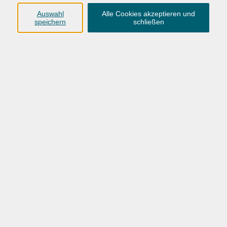
Anschrift
Auswahl
Alle Cookies akzeptieren und
speichern
schließen
Karlstraße 25
26123 Oldenburg
0441 92391-50
0441 92391-13
info@vhs-ol.de
Öffnungszeiten
Montag, Dienstag und Donnerstag:
9:00 bis 17:00 Uhr
Mittwoch und Freitag:
9:00 bis 12:30 Uhr
Volkshochschule Hatten + Wardenburg