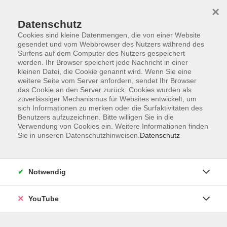
×
Datenschutz
Cookies sind kleine Datenmengen, die von einer Website
gesendet und vom Webbrowser des Nutzers während des
Surfens auf dem Computer des Nutzers gespeichert
werden. Ihr Browser speichert jede Nachricht in einer
Skip to main content
Sie sind hier:
Deutsch
Berufssprachkurse
kleinen Datei, die Cookie genannt wird. Wenn Sie eine
weitere Seite vom Server anfordern, sendet Ihr Browser
Berufssprachkurs Ziel B2
das Cookie an den Server zurück. Cookies wurden als
zuverlässiger Mechanismus für Websites entwickelt, um
sich Informationen zu merken oder die Surfaktivitäten des
Berufssprachkurs Ziel B2 (400 UE)
Benutzers aufzuzeichnen. Bitte willigen Sie in die
Verwendung von Cookies ein. Weitere Informationen finden
Sie in unseren Datenschutzhinweisen.
Datenschutz
Der Kurs B2 umfasst 400 Unterrichtseinheiten und hat zum
Ziel das Sprachniveau B2 des Gemeinsamen
Europäischen Referenzrahmens (GER) zu erreichen. Die
Notwendig
Teilnahme an diesem Kurs setzt ausreichende deutsche
Sprachkenntnisse entsprechend dem Niveau B1 voraus.
Der Kurs schließt mit einer Zertifikatsprüfung ab.
YouTube