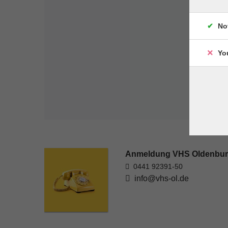
No
Yo
Anmeldung VHS Oldenbu
0441 92391-50
info@vhs-ol.de