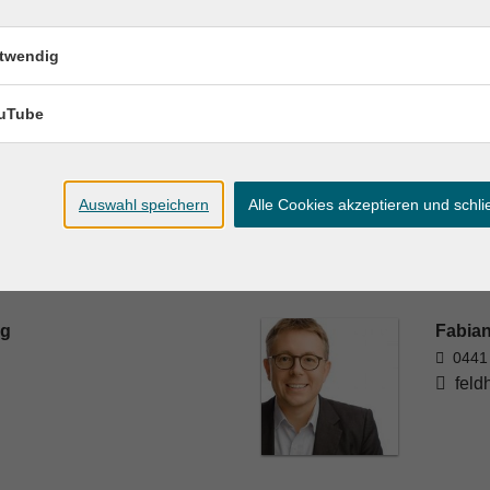
twendig
uTube
Auswahl speichern
Alle Cookies akzeptieren und schl
rg
Fabian
0441
feld