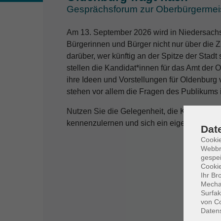
Gesprächsforum zur Oberbürgermeis
Am 13. September 2026 wird in Niedersachs
Bürgerinnen und Bürger nicht nur über di
darüber, wer künftig an der Spitze der Stad
stellen die Kandidat*innen für das Amt der
ihre Ideen und Vorstellungen für Oldenburg 
stehen vor allem die Fragen des Publikums i
Nutzen Sie die Gelegenheit, die Kandidat*in
kennenzulernen und sich ein eigenes Bild f
Dat
Cookie
Webbr
gespei
Cookie
Ihr Br
Mechan
Surfak
von Co
Daten