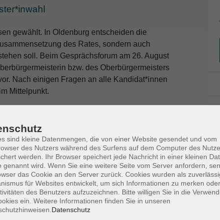
ter*inwahl
en gewählt. In Oldenburg entscheiden die
e Zusammensetzung des Rates, sondern auch
t stehen soll. Beim Gesprächsforum am 26. August
 Oberbürgermeisterin bzw. des Oberbürgermeisters
vor. Nach einigen Fragen an alle Kandidat*innen
m Mittelpunkt.
nen persönlich zu erleben, Positionen
ür Ihre Wahlentscheidung zu machen.
enschutz
s sind kleine Datenmengen, die von einer Website gesendet und vom
owser des Nutzers während des Surfens auf dem Computer des Nutze
chert werden. Ihr Browser speichert jede Nachricht in einer kleinen Dat
 genannt wird. Wenn Sie eine weitere Seite vom Server anfordern, se
owser das Cookie an den Server zurück. Cookies wurden als zuverlässi
ismus für Websites entwickelt, um sich Informationen zu merken oder
tivitäten des Benutzers aufzuzeichnen. Bitte willigen Sie in die Verwen
okies ein. Weitere Informationen finden Sie in unseren
schutzhinweisen.
Datenschutz