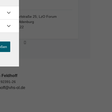
VHS,…
VHS, Karlstraße 25; LzO Forum
26123 Oldenburg
Raum 1.22
ießen
 Feldhoff
 92391-26
hoff@vhs-ol.de