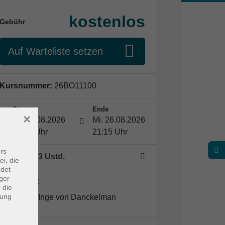
kostenlos
Gebühr
Auf Warteliste setzen
Kursnummer:
26BO11100
Start
Ende
×
Mi. 26.08.2026
Mi. 26.08.2026
19:00 Uhr
21:15 Uhr
rs
1 Termin
/ 3
Ustd.
ei, die
ndet
ger
Dozent*in:
 die
dung
Inge von Danckelman