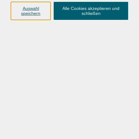
Jahren beschäftigt sie sich als Journalistin und
Auswahl
Alle Cookies akzeptieren und
Podcasterin mit Plastikverschmutzung und beobachtet
speichern
schließen
politische Lösungsansätze aus nächster Nähe.
Sie fasst die politischen Maßnahmen zusammen, räumt mit
Halbwissen und Mythen rund um Plastikverschmutzung
auf und diskutiert mit uns, welches Engagement sich
lohnen kann.
kostenlos
Gebühr
In den Warenkorb
Kursnummer:
26BO11406