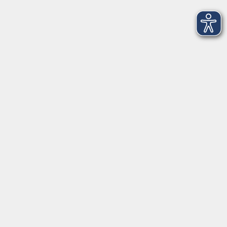
AGB
Barrierefreiheit
Datenschutz
Impressum
Widerruf
Volkshochschule Oldenburg
Anschrift
Karlstraße 25
26123 Oldenburg
0441 92391-50