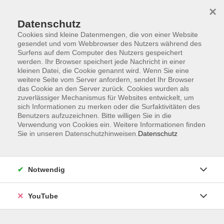
×
Datenschutz
Cookies sind kleine Datenmengen, die von einer Website
gesendet und vom Webbrowser des Nutzers während des
Surfens auf dem Computer des Nutzers gespeichert
werden. Ihr Browser speichert jede Nachricht in einer
Skip to main content
Sie sind hier:
Gesellschaft
Umwelt und Nachhaltigkeit
kleinen Datei, die Cookie genannt wird. Wenn Sie eine
weitere Seite vom Server anfordern, sendet Ihr Browser
das Cookie an den Server zurück. Cookies wurden als
zuverlässiger Mechanismus für Websites entwickelt, um
Plastik überall
sich Informationen zu merken oder die Surfaktivitäten des
Was tut die Politik und was kann ich tun?
Benutzers aufzuzeichnen. Bitte willigen Sie in die
Verwendung von Cookies ein. Weitere Informationen finden
In Kooperation mit der Stiftung Umwelt & Leben / Heinrich-
Sie in unseren Datenschutzhinweisen.
Datenschutz
Böll-Stiftung Niedersachsen.
Plastikverschmutzung ist in unserem Leben überall sicht-
Notwendig
und spürbar. Sind hier überhaupt politische Lösungen
möglich? Verhandlungen zum UN-Plastikabkommen sind
YouTube
2025 zunächst ins Stocken geraten.
Aber Anja Krieger gibt die Hoffnung nicht auf. Seit etwa 20