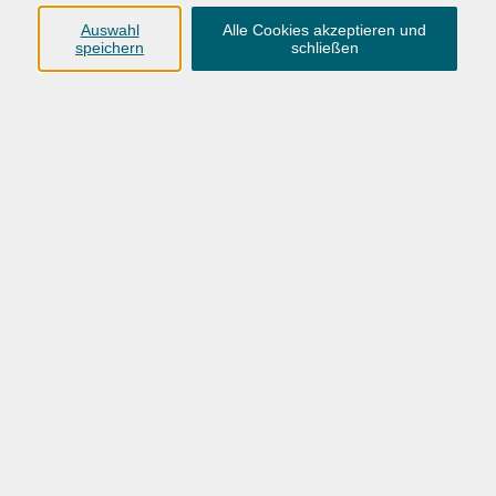
eingeladen.
Auswahl
Alle Cookies akzeptieren und
speichern
schließen
kostenlos
Gebühr
In den Warenkorb
Kursnummer:
26BO11500
Start
Ende
Di. 17.11.2026
Di. 17.11.2026
18:30 Uhr
20:45 Uhr
1 Termin
/ 3
Ustd.
Dozent*in: