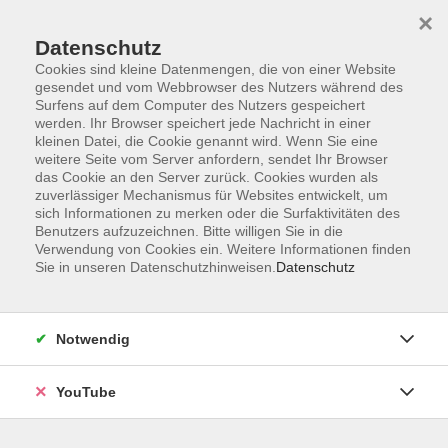
×
Datenschutz
Cookies sind kleine Datenmengen, die von einer Website
gesendet und vom Webbrowser des Nutzers während des
Surfens auf dem Computer des Nutzers gespeichert
werden. Ihr Browser speichert jede Nachricht in einer
Skip to main content
Sie sind hier:
Gesellschaft
Oldenburg und die Welt
kleinen Datei, die Cookie genannt wird. Wenn Sie eine
weitere Seite vom Server anfordern, sendet Ihr Browser
das Cookie an den Server zurück. Cookies wurden als
zuverlässiger Mechanismus für Websites entwickelt, um
Gesprächsrunde: Jüdisches Leben in Oldenburg
sich Informationen zu merken oder die Surfaktivitäten des
und in Deutschland
Benutzers aufzuzeichnen. Bitte willigen Sie in die
Verwendung von Cookies ein. Weitere Informationen finden
Diese Gesprächsrunde beleuchtet jüdisches Leben in
Sie in unseren Datenschutzhinweisen.
Datenschutz
Oldenburg aus der Perspektive eines deutsch-italienisch-
jüdischen aktiven Gemeindemitglieds.
Notwendig
Wie sieht der Alltag jüdischen Lebens und Glaubens in
unserer Stadt aus? Wie fühlen sich Juden heute in
YouTube
Oldenburg und in Deutschland?
Seien Sie herzlich zu Gespräch und Austausch