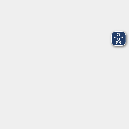
AGB
Barrierefreiheit
Datenschutz
Impressum
Widerruf
Volkshochschule Oldenburg
Anschrift