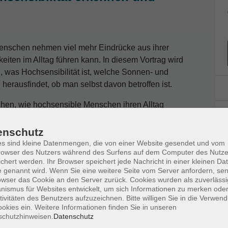
 Menschen nehmen viel mehr Eindrücke aus ihrer
iten im Alltag führen kann. In diesem Vortrag wird
, was Hochsensibilität ist, welche Sonnen- und
erausfindet, ob man selbst davon betroffen ist.
en, wie hochsensible Menschen ihren Alltag
n gestalten können.
enschutz
s sind kleine Datenmengen, die von einer Website gesendet und vom
owser des Nutzers während des Surfens auf dem Computer des Nutze
chert werden. Ihr Browser speichert jede Nachricht in einer kleinen Dat
 genannt wird. Wenn Sie eine weitere Seite vom Server anfordern, se
owser das Cookie an den Server zurück. Cookies wurden als zuverlässi
ismus für Websites entwickelt, um sich Informationen zu merken oder
tivitäten des Benutzers aufzuzeichnen. Bitte willigen Sie in die Verwen
okies ein. Weitere Informationen finden Sie in unseren
schutzhinweisen.
Datenschutz