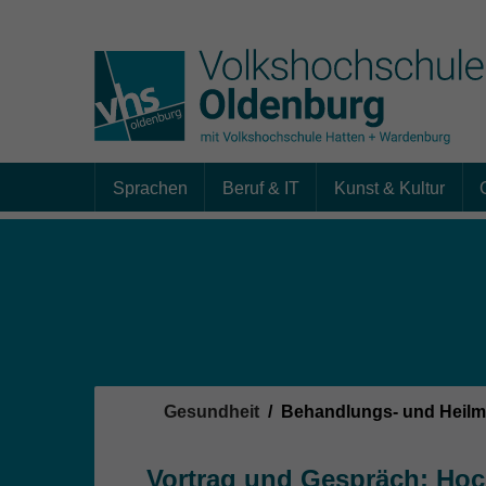
Sprachen
Beruf & IT
Kunst & Kultur
Skip to main content
Sie sind hier:
Gesundheit
Behandlungs- und Heil
Vortrag und Gespräch: Hoc