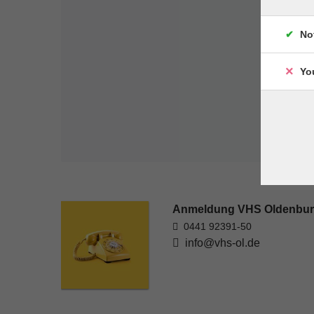
No
Yo
Anmeldung VHS Oldenbu
0441 92391-50
info@vhs-ol.de