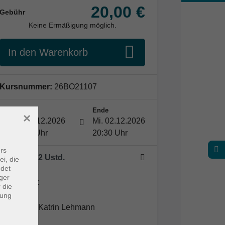
20,00 €
Gebühr
Keine Ermäßigung möglich.
In den Warenkorb
Kursnummer:
26BO21107
Start
Ende
×
Mi. 02.12.2026
Mi. 02.12.2026
19:00 Uhr
20:30 Uhr
rs
1 Termin
/ 2
Ustd.
ei, die
ndet
ger
Dozent*in:
 die
dung
Katrin Lehmann