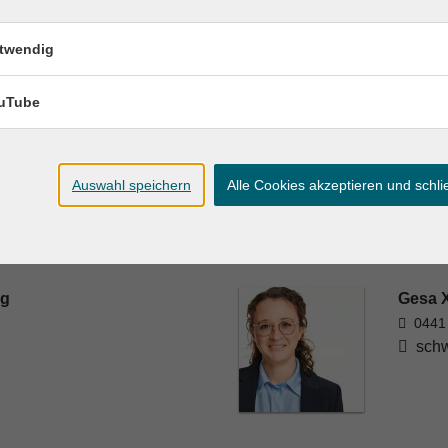
twendig
uTube
Auswahl speichern
Alle Cookies akzeptieren und schl
rg
Gesa X
0441
schw