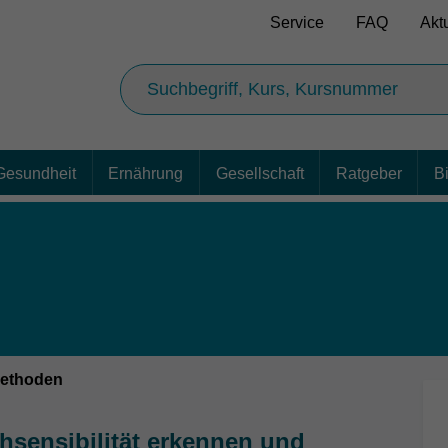
Service
FAQ
Akt
Gesundheit
Ernährung
Gesellschaft
Ratgeber
B
methoden
hsensibilität erkennen und