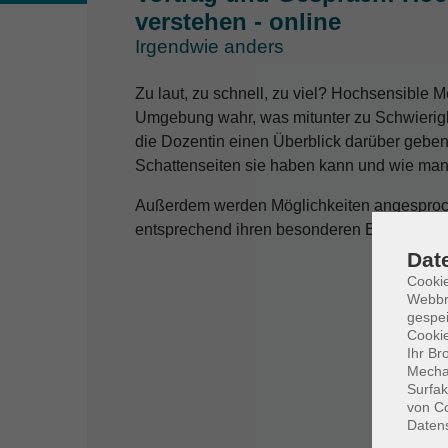
verstehen - online
Irgendwie anders
Zu laut, zu schnell, zu viel? Hochsensible
Umgebung wahr, was mitunter zu Schwierigke
die Dozentin einen Überblick darüber geben
Schattenseiten sie haben kann und wie man h
Außerdem werden Möglichkeiten angesproch
entsprechend ihren besonderen Bedürfnisse
Dat
Cookie
Webbr
gespei
Cookie
Ihr Br
Mechan
Surfak
von Co
Daten