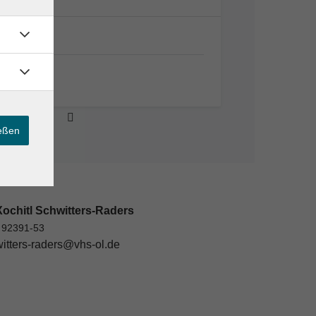
Online
Online
ießen
ochitl Schwitters-Raders
 92391-53
itters-raders@vhs-ol.de