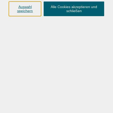
nur Theorie. Deshalb widmen wir uns den Muskeln
Auswahl
Alle Cookies akzeptieren und
"Aktivismus" und "Mobilisierung". Entdecken Sie, wie Sie
speichern
schließen
sich für das einsetzen können, was Ihnen wichtig ist und
Sie andere inspirieren, mitzumachen. Denn Demokratie ist
kein Publikumssport: Sie lebt davon, dass wir alle
mitgestalten. Jeder Demokratie-Muskel wird in
abgeschlossenen Einheiten von 30 Minuten trainiert.
Dieser Kurs wird finanziell gefördert durch den
Präventionsrat der Gemeinde Wardenburg.
Eine Anmeldung ist erforderlich.
kostenlos
Gebühr
In den Warenkorb