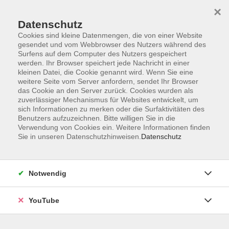
×
Datenschutz
Cookies sind kleine Datenmengen, die von einer Website
gesendet und vom Webbrowser des Nutzers während des
Surfens auf dem Computer des Nutzers gespeichert
werden. Ihr Browser speichert jede Nachricht in einer
Skip to main content
Sie sind hier:
Gesellschaft
Politik und Dialog
kleinen Datei, die Cookie genannt wird. Wenn Sie eine
weitere Seite vom Server anfordern, sendet Ihr Browser
das Cookie an den Server zurück. Cookies wurden als
zuverlässiger Mechanismus für Websites entwickelt, um
Demokratie Fitness: Aktivismus & Mobilisierung
sich Informationen zu merken oder die Surfaktivitäten des
Fit für Demokratie
Benutzers aufzuzeichnen. Bitte willigen Sie in die
Verwendung von Cookies ein. Weitere Informationen finden
Demokratie-Fitness ist mehr als nur ein Konzept - es ist ein
Sie in unseren Datenschutzhinweisen.
Datenschutz
Training für den Alltag. Denn Demokratie findet nicht nur in
Politik und Gesellschaft statt, sondern auch im Verein, im
Freundeskreis oder am Arbeitsplatz. Wie beim Sport
Notwendig
müssen wir unsere "Demokratie-Muskeln" regelmäßig
trainieren, um sie zu stärken. Demokratie braucht
YouTube
Menschen, die sich einmischen und andere mitnehmen.
Ohne Engagement und Gemeinschaftssinn bleibt vieles