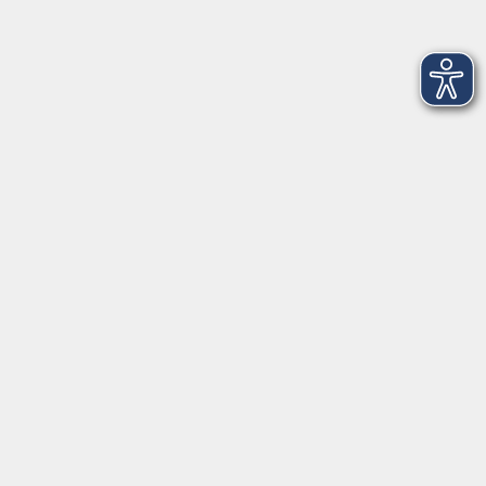
AGB
Barrierefreiheit
Datenschutz
Impressum
Widerruf
Volkshochschule Oldenburg
Anschrift
Karlstraße 25
26123 Oldenburg
0441 92391-50