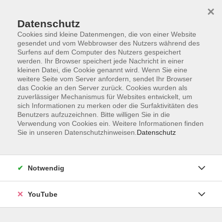
×
Datenschutz
Cookies sind kleine Datenmengen, die von einer Website
gesendet und vom Webbrowser des Nutzers während des
Surfens auf dem Computer des Nutzers gespeichert
werden. Ihr Browser speichert jede Nachricht in einer
Skip to main content
Der Kurs konnte nicht gefunden werden.
kleinen Datei, die Cookie genannt wird. Wenn Sie eine
weitere Seite vom Server anfordern, sendet Ihr Browser
das Cookie an den Server zurück. Cookies wurden als
zuverlässiger Mechanismus für Websites entwickelt, um
sich Informationen zu merken oder die Surfaktivitäten des
AGB
Benutzers aufzuzeichnen. Bitte willigen Sie in die
Barrierefreiheit
Verwendung von Cookies ein. Weitere Informationen finden
Sie in unseren Datenschutzhinweisen.
Datenschutz
Datenschutz
Impressum
Widerruf
Notwendig
YouTube
Volkshochschule Oldenburg