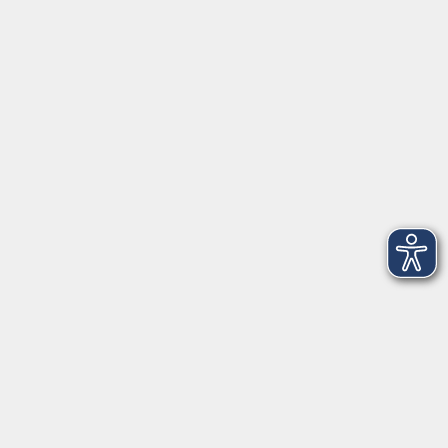
Anschrift
Patenbergsweg 7
26203 Wardenburg
04407 71475-0
info-hawa@vhs-ol.de
Öffnungszeiten
Montag und Donnerstag:
9:00 bis 12:30 Uhr und 15:00 bis 17:00 Uhr
Dienstag, Mittwoch und Freitag:
9:00 bis 12:30 Uhr