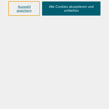
Anschrift
Auswahl
Alle Cookies akzeptieren und
speichern
schließen
Karlstraße 25
26123 Oldenburg
0441 92391-50
0441 92391-13
info@vhs-ol.de
Öffnungszeiten
Montag, Dienstag und Donnerstag:
9:00 bis 17:00 Uhr
Mittwoch und Freitag:
9:00 bis 12:30 Uhr
Volkshochschule Hatten + Wardenburg