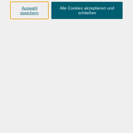
Anschrift
Auswahl
Alle Cookies akzeptieren und
speichern
schließen
Karlstraße 25
26123 Oldenburg
0441 92391-50
0441 92391-13
info@vhs-ol.de
Öffnungszeiten
Montag, Dienstag und Donnerstag:
9:00 bis 17:00 Uhr
Mittwoch und Freitag:
9:00 bis 12:30 Uhr
Volkshochschule Hatten + Wardenburg