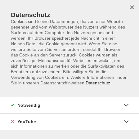
×
Datenschutz
Cookies sind kleine Datenmengen, die von einer Website
gesendet und vom Webbrowser des Nutzers während des
Surfens auf dem Computer des Nutzers gespeichert
werden. Ihr Browser speichert jede Nachricht in einer
Skip to main content
Der Kurs konnte nicht gefunden werden.
kleinen Datei, die Cookie genannt wird. Wenn Sie eine
weitere Seite vom Server anfordern, sendet Ihr Browser
das Cookie an den Server zurück. Cookies wurden als
zuverlässiger Mechanismus für Websites entwickelt, um
AGB
sich Informationen zu merken oder die Surfaktivitäten des
Benutzers aufzuzeichnen. Bitte willigen Sie in die
Barrierefreiheit
Verwendung von Cookies ein. Weitere Informationen finden
Datenschutz
Sie in unseren Datenschutzhinweisen.
Datenschutz
Impressum
Widerruf
Notwendig
YouTube
Volkshochschule Oldenburg