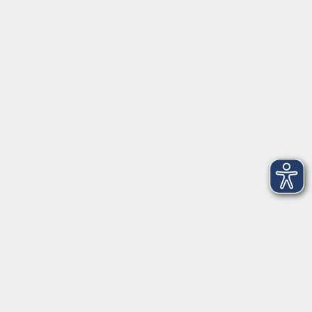
Anschrift
Patenbergsweg 7
26203 Wardenburg
04407 71475-0
info-hawa@vhs-ol.de
Öffnungszeiten
Montag und Donnerstag:
9:00 bis 12:30 Uhr und 15:00 bis 17:00 Uhr
Dienstag, Mittwoch und Freitag:
9:00 bis 12:30 Uhr