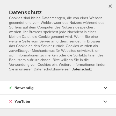
×
Datenschutz
Cookies sind kleine Datenmengen, die von einer Website
gesendet und vom Webbrowser des Nutzers während des
Surfens auf dem Computer des Nutzers gespeichert
werden. Ihr Browser speichert jede Nachricht in einer
Skip to main content
Sie sind hier:
Beruf & IT
kleinen Datei, die Cookie genannt wird. Wenn Sie eine
weitere Seite vom Server anfordern, sendet Ihr Browser
das Cookie an den Server zurück. Cookies wurden als
zuverlässiger Mechanismus für Websites entwickelt, um
Dialog mit Künstlicher Intelligenz: Die Kunst des
sich Informationen zu merken oder die Surfaktivitäten des
perfekten Prompts
Benutzers aufzuzeichnen. Bitte willigen Sie in die
Crash-Kurs an nur einem Vormittag
Verwendung von Cookies ein. Weitere Informationen finden
Sie in unseren Datenschutzhinweisen.
Datenschutz
Künstliche Intelligenz ist nur so gut wie die Fragen, die wir
ihr stellen. Wer die Kunst des Promptings beherrscht, kann
KI-Tools wie ChatGPT, NotebookLM, Avatare, Voice
Notwendig
Cloning oder KI-Musikgeneratoren gezielt steuern - und so
beeindruckende Ergebnisse erzielen. In diesem intensiven
YouTube
Crash-Kurs lernen Sie an einem Vormittag die Grundlagen
und Feinheiten des Promptings kennen. Sie erfahren, wie