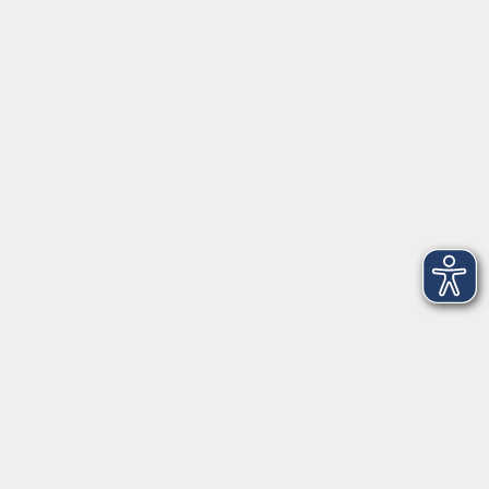
Anschrift
Patenbergsweg 7
26203 Wardenburg
04407 71475-0
info-hawa@vhs-ol.de
Öffnungszeiten
Montag und Donnerstag:
9:00 bis 12:30 Uhr und 15:00 bis 17:00 Uhr
Dienstag, Mittwoch und Freitag:
9:00 bis 12:30 Uhr