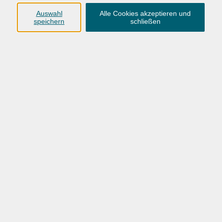
Anschrift
Auswahl
Alle Cookies akzeptieren und
speichern
schließen
Karlstraße 25
26123 Oldenburg
0441 92391-50
0441 92391-13
info@vhs-ol.de
Öffnungszeiten
Montag, Dienstag und Donnerstag:
9:00 bis 17:00 Uhr
Mittwoch und Freitag:
9:00 bis 12:30 Uhr
Volkshochschule Hatten + Wardenburg