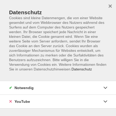
×
Datenschutz
Cookies sind kleine Datenmengen, die von einer Website
gesendet und vom Webbrowser des Nutzers während des
Surfens auf dem Computer des Nutzers gespeichert
werden. Ihr Browser speichert jede Nachricht in einer
Skip to main content
Der Kurs konnte nicht gefunden werden.
kleinen Datei, die Cookie genannt wird. Wenn Sie eine
weitere Seite vom Server anfordern, sendet Ihr Browser
das Cookie an den Server zurück. Cookies wurden als
zuverlässiger Mechanismus für Websites entwickelt, um
sich Informationen zu merken oder die Surfaktivitäten des
AGB
Benutzers aufzuzeichnen. Bitte willigen Sie in die
Barrierefreiheit
Verwendung von Cookies ein. Weitere Informationen finden
Sie in unseren Datenschutzhinweisen.
Datenschutz
Datenschutz
Impressum
Widerruf
Notwendig
YouTube
Volkshochschule Oldenburg