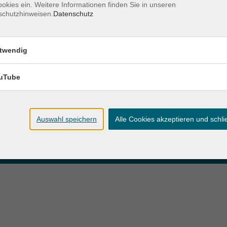
okies ein. Weitere Informationen finden Sie in unseren
schutzhinweisen.
Datenschutz
zeiten
Anschrift
twendig
ag und Donnerstag:
Patenbergsweg 7
Uhr
26203 Wardenburg
eitag:
uTube
04407 71475-0
Uhr
info-hawa@vhs-ol.de
Auswahl speichern
Alle Cookies akzeptieren und schl