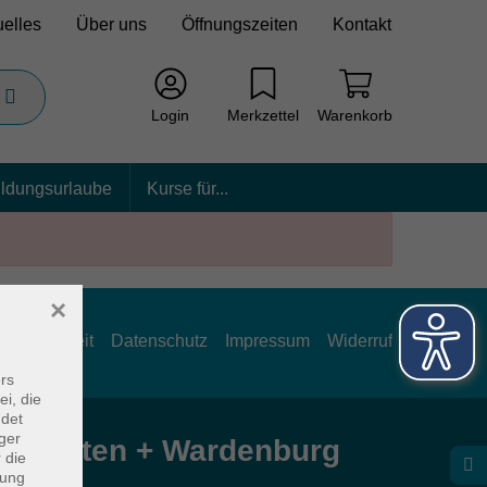
uelles
Über uns
Öffnungszeiten
Kontakt
Login
Merkzettel
Warenkorb
ildungsurlaube
Kurse für...
×
rrierefreiheit
Datenschutz
Impressum
Widerruf
rs
ei, die
ndet
ger
e Hatten + Wardenburg
 die
dung