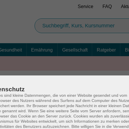
Service
FAQ
Akt
Gesundheit
Ernährung
Gesellschaft
Ratgeber
B
enschutz
AGB
Ba
s sind kleine Datenmengen, die von einer Website gesendet und vom
owser des Nutzers während des Surfens auf dem Computer des Nutze
chert werden. Ihr Browser speichert jede Nachricht in einer kleinen Dat
 genannt wird. Wenn Sie eine weitere Seite vom Server anfordern, se
owser das Cookie an den Server zurück. Cookies wurden als zuverlässi
rg
Volkshochschul
ismus für Websites entwickelt, um sich Informationen zu merken oder
tivitäten des Benutzers aufzuzeichnen. Bitte willigen Sie in die Verwen