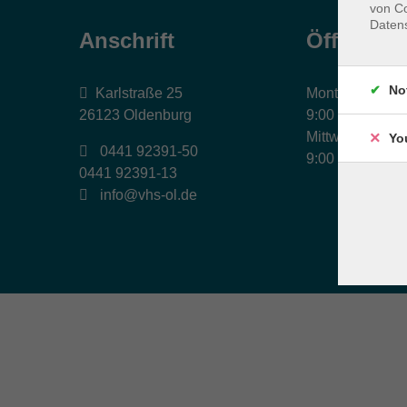
von Co
Daten
Anschrift
Öffnungs
No
Karlstraße 25
Montag, Dienst
26123 Oldenburg
9:00 bis 17:00 
Mittwoch und Fr
Yo
0441 92391-50
9:00 bis 12:30 
0441 92391-13
info@vhs-ol.de