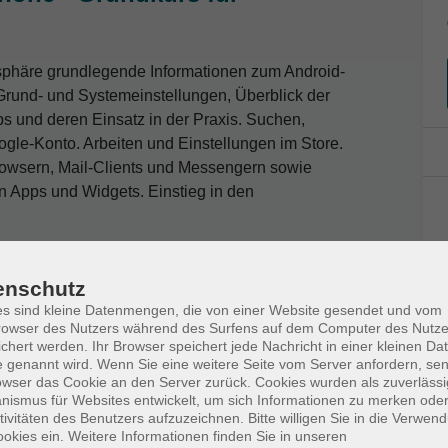
osphäre grundlegende Informationen zum Android-
 Grund- und Systemeinstellungen, Überblick der
ps und deren Einsatz in der Praxis. Suchen,
oogle-Konto. Arbeiten und Einstellungen im Store.
rowsern, Mail-Clients und Messengern sowie
n Apps und Widgets. Einstieg in den
enschutz
s sind kleine Datenmengen, die von einer Website gesendet und vom
owser des Nutzers während des Surfens auf dem Computer des Nutze
d Netzadapter.
chert werden. Ihr Browser speichert jede Nachricht in einer kleinen Dat
 genannt wird. Wenn Sie eine weitere Seite vom Server anfordern, se
owser das Cookie an den Server zurück. Cookies wurden als zuverlässi
ismus für Websites entwickelt, um sich Informationen zu merken oder
tivitäten des Benutzers aufzuzeichnen. Bitte willigen Sie in die Verwen
okies ein. Weitere Informationen finden Sie in unseren