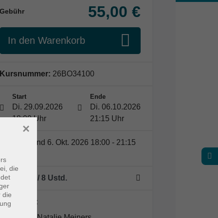
55,00 €
Gebühr
In den Warenkorb
Kursnummer:
26BO34100
Start
Ende
Di. 29.09.2026
Di. 06.10.2026
18:00 Uhr
21:15 Uhr
×
29. Sept. und 6. Okt. 2026 18:00 - 21:15
Uhr
rs
ei, die
ndet
2 Termine
/ 8
Ustd.
ger
 die
Dozent*in:
dung
Natalie Meiners