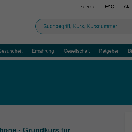
Service
FAQ
Akt
Gesundheit
Ernährung
Gesellschaft
Ratgeber
B
hone - Grundkurs für