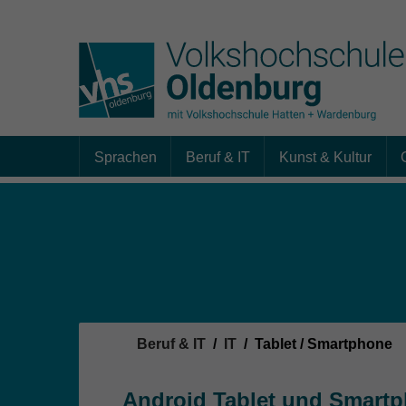
Sprachen
Beruf & IT
Kunst & Kultur
Skip to main content
Sie sind hier:
Beruf & IT
IT
Tablet / Smartphone
Android Tablet und Smartp