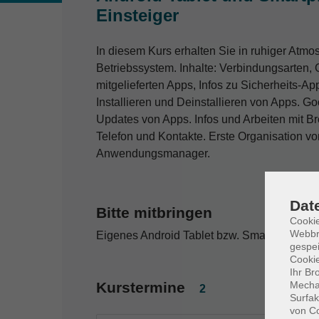
Einsteiger
In diesem Kurs erhalten Sie in ruhiger Atm
Betriebssystem. Inhalte: Verbindungsarten,
mitgelieferten Apps, Infos zu Sicherheits-Ap
Installieren und Deinstallieren von Apps. G
Updates von Apps. Infos und Arbeiten mit B
Telefon und Kontakte. Erste Organisation vo
Anwendungsmanager.
Dat
Bitte mitbringen
Cookie
Webbr
Eigenes Android Tablet bzw. Smartphone un
gespei
Cookie
Ihr Br
Mechan
Kurstermine
2
Surfak
von Co