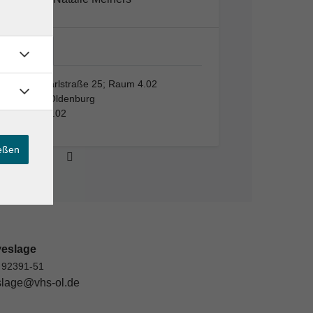
VHS,…
VHS, Karlstraße 25; Raum 4.02
26123 Oldenburg
Raum 4.02
ießen
veslage
 92391-51
lage@vhs-ol.de