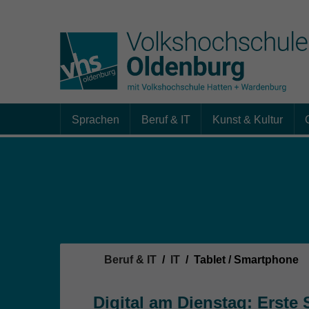
Sprachen
Beruf & IT
Kunst & Kultur
Skip to main content
Sie sind hier:
Beruf & IT
IT
Tablet / Smartphone
Digital am Dienstag: Erste