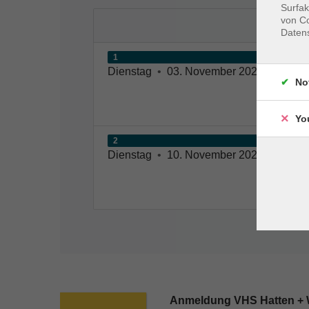
Surfak
von Co
Daten
1
Dienstag
•
03. November 2026
•
15:30 
No
Yo
2
Dienstag
•
10. November 2026
•
15:30 
Anmeldung VHS Hatten +