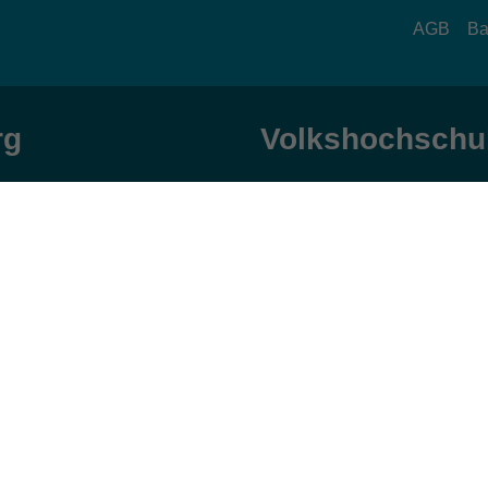
AGB
Ba
rg
Volkshochschul
zeiten
Anschrift
ag und Donnerstag:
Patenbergsweg 7
Uhr
26203 Wardenburg
eitag:
04407 71475-0
Uhr
info-hawa@vhs-ol.de