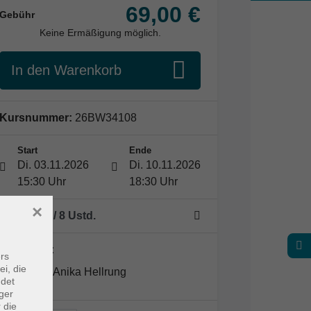
69,00 €
Gebühr
Keine Ermäßigung möglich.
In den Warenkorb
Kursnummer:
26BW34108
Start
Ende
Di. 03.11.2026
Di. 10.11.2026
15:30 Uhr
18:30 Uhr
×
2 Termine
/ 8
Ustd.
Dozent*in:
rs
ei, die
Anika Hellrung
ndet
ger
 die