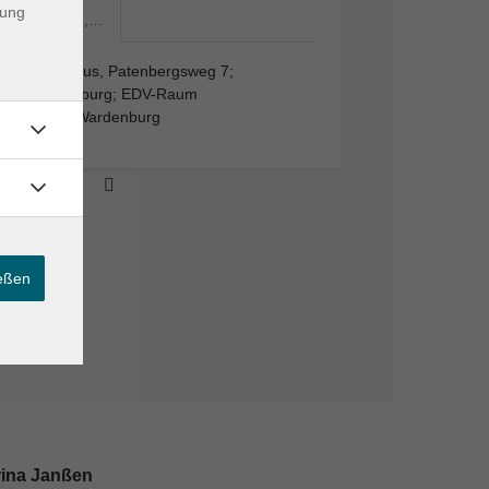
dung
VHS-Haus,…
VHS-Haus, Patenbergsweg 7;
Wardenburg; EDV-Raum
26203 Wardenburg
ießen
rina Janßen