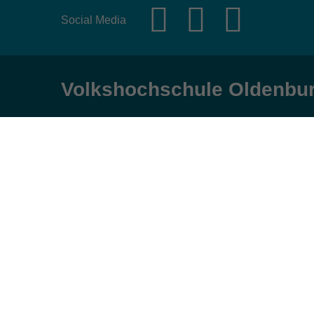
Social Media
Volkshochschule Oldenbu
Anschrift
Öffnungs
Karlstraße 25
Montag, Dienst
26123 Oldenburg
9:00 bis 17:00 
Mittwoch und Fr
0441 92391-50
9:00 bis 12:30 
0441 92391-13
info@vhs-ol.de