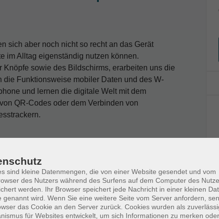
n sich aber noch nicht so recht an das Gerät
te im Alltag eigenständig nutzen können.
Knöpfe sowie des Bildschirms, erarbeiten uns die
n die Funktionsweise mobiler Daten und des W-
hone und lernen die digitale Welt mit dem
n von QR-Codes oder dem Verbinden von
sstrackern.
enschutz
ten, Netzadapter.
s sind kleine Datenmengen, die von einer Website gesendet und vom
owser des Nutzers während des Surfens auf dem Computer des Nutze
chert werden. Ihr Browser speichert jede Nachricht in einer kleinen Dat
 genannt wird. Wenn Sie eine weitere Seite vom Server anfordern, se
owser das Cookie an den Server zurück. Cookies wurden als zuverlässi
ismus für Websites entwickelt, um sich Informationen zu merken oder