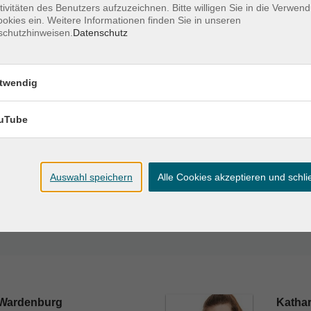
tivitäten des Benutzers aufzuzeichnen. Bitte willigen Sie in die Verwen
okies ein. Weitere Informationen finden Sie in unseren
Ort / Raum
schutzhinweisen.
Datenschutz
VHS-Haus,
– 18:30 Uhr
Patenbergsweg 7;
twendig
Wardenburg; EDV-
Raum
uTube
VHS-Haus,
– 18:30 Uhr
Patenbergsweg 7;
Wardenburg; EDV-
Auswahl speichern
Alle Cookies akzeptieren und schl
Raum
 Wardenburg
Katha