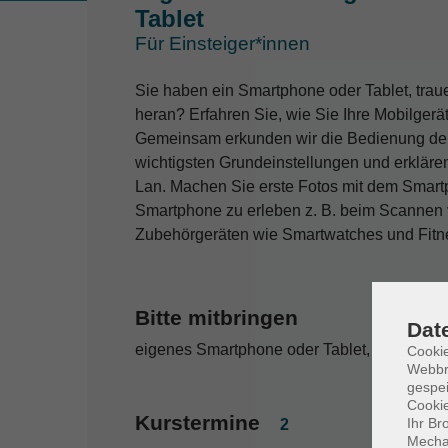
Tablet
Für Einsteiger*innen
Sie haben ein Smartphone oder Tablet, traue
heran? Erfahren Sie, wie Sie Ihre Mobilgerä
Gemeinsam erkunden wir die Bedienung der 
wichtigsten Grundeinstellungen und erkläre
Lan. Machen Sie erste Fotos mit dem Smartp
Smartphone zu erleben z. B. beim Scanne
Zubehörgeräten wie Smartwatches und Fitne
Bitte mitbringen
Dat
eigenes Smartphone oder Tablet, Zugangsda
Cookie
Webbr
gespei
Cookie
Kurstermine
Ihr Br
2
Mechan