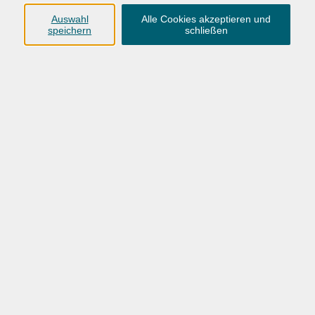
Anschrift
Auswahl
Alle Cookies akzeptieren und
speichern
schließen
Karlstraße 25
26123 Oldenburg
0441 92391-50
0441 92391-13
info@vhs-ol.de
Öffnungszeiten
Montag, Dienstag und Donnerstag:
9:00 bis 17:00 Uhr
Mittwoch und Freitag:
9:00 bis 12:30 Uhr
Volkshochschule Hatten + Wardenburg