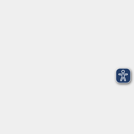
Anschrift
Patenbergsweg 7
26203 Wardenburg
04407 71475-0
info-hawa@vhs-ol.de
Öffnungszeiten
Montag und Donnerstag:
9:00 bis 12:30 Uhr und 15:00 bis 17:00 Uhr
Dienstag, Mittwoch und Freitag:
9:00 bis 12:30 Uhr