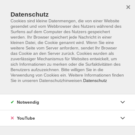
×
Datenschutz
Cookies sind kleine Datenmengen, die von einer Website
gesendet und vom Webbrowser des Nutzers während des
Surfens auf dem Computer des Nutzers gespeichert
werden. Ihr Browser speichert jede Nachricht in einer
Skip to main content
Der Kurs konnte nicht gefunden werden.
kleinen Datei, die Cookie genannt wird. Wenn Sie eine
weitere Seite vom Server anfordern, sendet Ihr Browser
das Cookie an den Server zurück. Cookies wurden als
zuverlässiger Mechanismus für Websites entwickelt, um
AGB
sich Informationen zu merken oder die Surfaktivitäten des
Benutzers aufzuzeichnen. Bitte willigen Sie in die
Barrierefreiheit
Verwendung von Cookies ein. Weitere Informationen finden
Datenschutz
Sie in unseren Datenschutzhinweisen.
Datenschutz
Impressum
Widerruf
Notwendig
YouTube
Volkshochschule Oldenburg