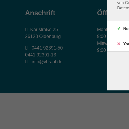
von Co
Daten
Anschrift
Öffnungs
No
Karlstraße 25
Montag, Dienst
26123 Oldenburg
9:00 bis 17:00 
Mittwoch und Fr
Yo
0441 92391-50
9:00 bis 12:30 
0441 92391-13
info@vhs-ol.de