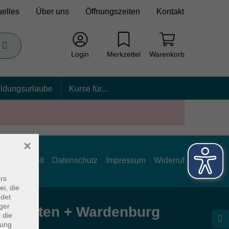
uelles
Über uns
Öffnungszeiten
Kontakt
Login
Merkzettel
Warenkorb
ildungsurlaube
Kurse für...
×
rrierefreiheit
Datenschutz
Impressum
Widerruf
rs
ei, die
ndet
ger
e Hatten + Wardenburg
 die
dung