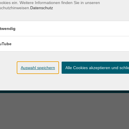
okies ein. Weitere Informationen finden Sie in unseren
schutzhinweisen.
Datenschutz
zeiten
Anschrift
twendig
ag und Donnerstag:
Patenbergsweg 7
Uhr
26203 Wardenburg
eitag:
uTube
04407 71475-0
Uhr
info-hawa@vhs-ol.de
Auswahl speichern
Alle Cookies akzeptieren und schl