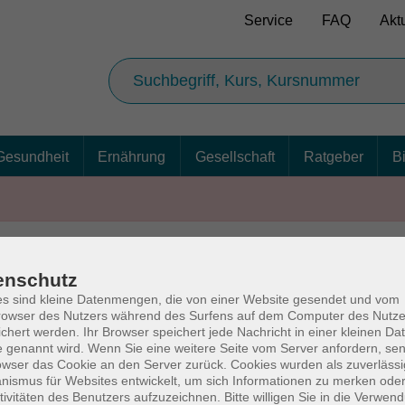
Service
FAQ
Akt
Gesundheit
Ernährung
Gesellschaft
Ratgeber
B
enschutz
AGB
Ba
s sind kleine Datenmengen, die von einer Website gesendet und vom
owser des Nutzers während des Surfens auf dem Computer des Nutze
chert werden. Ihr Browser speichert jede Nachricht in einer kleinen Dat
 genannt wird. Wenn Sie eine weitere Seite vom Server anfordern, se
owser das Cookie an den Server zurück. Cookies wurden als zuverlässi
rg
Volkshochschul
ismus für Websites entwickelt, um sich Informationen zu merken oder
tivitäten des Benutzers aufzuzeichnen. Bitte willigen Sie in die Verwen