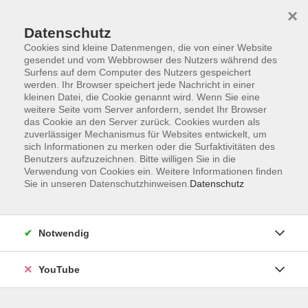
×
Datenschutz
Cookies sind kleine Datenmengen, die von einer Website
gesendet und vom Webbrowser des Nutzers während des
Surfens auf dem Computer des Nutzers gespeichert
werden. Ihr Browser speichert jede Nachricht in einer
Skip to main content
Sie sind hier:
Beruf & IT
Schlüsselkompetenzen
kleinen Datei, die Cookie genannt wird. Wenn Sie eine
weitere Seite vom Server anfordern, sendet Ihr Browser
Berufswegeplanung
das Cookie an den Server zurück. Cookies wurden als
zuverlässiger Mechanismus für Websites entwickelt, um
sich Informationen zu merken oder die Surfaktivitäten des
Finanz-Workshop für Gründerinnen:
Benutzers aufzuzeichnen. Bitte willigen Sie in die
Altersvorsorge im Blick
Verwendung von Cookies ein. Weitere Informationen finden
Ein Seminar für Frauen
Sie in unseren Datenschutzhinweisen.
Datenschutz
Sie machen sich selbstständig - aber wer sorgt dann für
Ihre Zukunft vor? In diesem Workshop erfahren
Notwendig
Gründerinnen, welche Möglichkeiten es für die
Altersvorsorge gibt und wie sich diese mit den
YouTube
Anforderungen eines jungen Unternehmens vereinbaren
lassen. Wir beleuchten die wichtigsten Bausteine