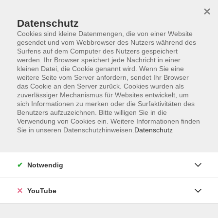
×
Datenschutz
Cookies sind kleine Datenmengen, die von einer Website
gesendet und vom Webbrowser des Nutzers während des
Surfens auf dem Computer des Nutzers gespeichert
werden. Ihr Browser speichert jede Nachricht in einer
Skip to main content
kleinen Datei, die Cookie genannt wird. Wenn Sie eine
weitere Seite vom Server anfordern, sendet Ihr Browser
Etikette im Beruf
das Cookie an den Server zurück. Cookies wurden als
zuverlässiger Mechanismus für Websites entwickelt, um
sich Informationen zu merken oder die Surfaktivitäten des
Benutzers aufzuzeichnen. Bitte willigen Sie in die
Verwendung von Cookies ein. Weitere Informationen finden
Sie in unseren Datenschutzhinweisen.
Datenschutz
0 Kurse
zurück zu Schlüsselkompetenzen
Notwendig
VHS Oldenburg
0441 92391-50
YouTube
info@vhs-ol.de