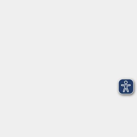
Montag, Dienstag und Donnerstag:
9:00 bis 17:00 Uhr
Mittwoch und Freitag:
9:00 bis 12:30 Uhr
Volkshochschule Hatten + Wardenburg
Anschrift
Patenbergsweg 7
26203 Wardenburg
04407 71475-0
info-hawa@vhs-ol.de