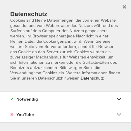
×
Datenschutz
Cookies sind kleine Datenmengen, die von einer Website
gesendet und vom Webbrowser des Nutzers während des
Surfens auf dem Computer des Nutzers gespeichert
werden. Ihr Browser speichert jede Nachricht in einer
Skip to main content
kleinen Datei, die Cookie genannt wird. Wenn Sie eine
weitere Seite vom Server anfordern, sendet Ihr Browser
Führung und Management
das Cookie an den Server zurück. Cookies wurden als
zuverlässiger Mechanismus für Websites entwickelt, um
sich Informationen zu merken oder die Surfaktivitäten des
Benutzers aufzuzeichnen. Bitte willigen Sie in die
Verwendung von Cookies ein. Weitere Informationen finden
Sie in unseren Datenschutzhinweisen.
Datenschutz
31 Kurse
zurück zu Schlüsselkompetenzen
Notwendig
VHS Oldenburg
0441 92391-50
YouTube
info@vhs-ol.de