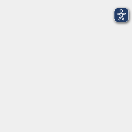
Fr. 19.02.2027 09:00
Online
AGB
Barrierefreiheit
Datenschutz
Impressum
Widerruf
Volkshochschule Oldenburg
Anschrift