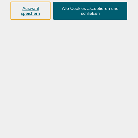
Auswahl
Alle Cookies akzeptieren und
VHS Hatten + Wardenburg
speichern
schließen
04407 71475-0
info-hawa@vhs-ol.de
VHS-OL_Broschuere_Beruf_2026-05-06
VHS-Oldenburg_Bildungsurlaube-2026
Gewusst-wo-Gewusst-wie-Die-Bildungsberatungsstelle-in-Oldenburg
Ergebnisse filtern
Wochentage
Tageszeit