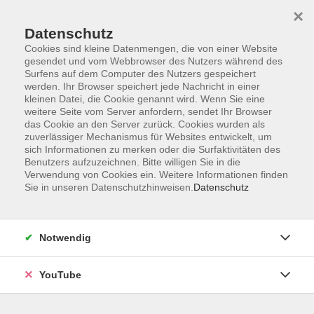
×
Datenschutz
Cookies sind kleine Datenmengen, die von einer Website
gesendet und vom Webbrowser des Nutzers während des
Surfens auf dem Computer des Nutzers gespeichert
werden. Ihr Browser speichert jede Nachricht in einer
Skip to main content
Sie sind hier:
Beruf & IT
kleinen Datei, die Cookie genannt wird. Wenn Sie eine
weitere Seite vom Server anfordern, sendet Ihr Browser
das Cookie an den Server zurück. Cookies wurden als
zuverlässiger Mechanismus für Websites entwickelt, um
Wenn das innere auf das äußere Team trifft:
sich Informationen zu merken oder die Surfaktivitäten des
Innere Klarheit – äußere Wirkung
Benutzers aufzuzeichnen. Bitte willigen Sie in die
Wie wir uns innerlich führen, beeinflusst, wie wir
Verwendung von Cookies ein. Weitere Informationen finden
im Außen wirken
Sie in unseren Datenschutzhinweisen.
Datenschutz
Bildungsurlaub
Notwendig
Innere Stimmen sind ganz normal – sie begleiten uns
jeden Tag, oft automatisch: „Das habe ich noch nie
YouTube
gemacht – hoffentlich merkt das niemand.“, „Bleib
freundlich, auch wenn es dich nervt.“, „Vielleicht wäre jetzt
eine Pause gut…“. Innere Stimmen sind mal leise im