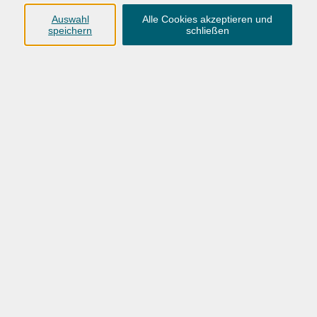
Anschrift
Auswahl
Alle Cookies akzeptieren und
speichern
schließen
Karlstraße 25
26123 Oldenburg
0441 92391-50
0441 92391-13
info@vhs-ol.de
Öffnungszeiten
Montag, Dienstag und Donnerstag:
9:00 bis 17:00 Uhr
Mittwoch und Freitag:
9:00 bis 12:30 Uhr
Volkshochschule Hatten + Wardenburg