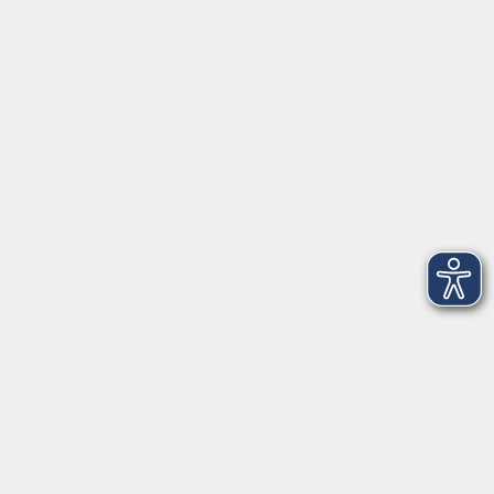
Anschrift
Patenbergsweg 7
26203 Wardenburg
04407 71475-0
info-hawa@vhs-ol.de
Öffnungszeiten
Montag und Donnerstag:
9:00 bis 12:30 Uhr und 15:00 bis 17:00 Uhr
Dienstag, Mittwoch und Freitag:
9:00 bis 12:30 Uhr