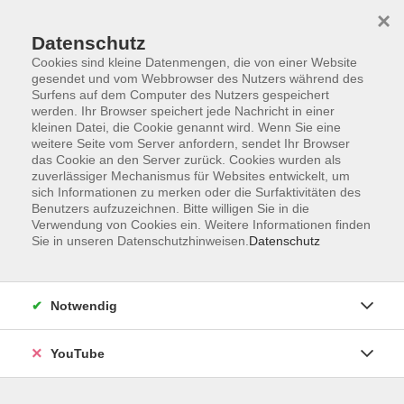
×
Datenschutz
Cookies sind kleine Datenmengen, die von einer Website
gesendet und vom Webbrowser des Nutzers während des
Surfens auf dem Computer des Nutzers gespeichert
werden. Ihr Browser speichert jede Nachricht in einer
Skip to main content
Der Kurs konnte nicht gefunden werden.
kleinen Datei, die Cookie genannt wird. Wenn Sie eine
weitere Seite vom Server anfordern, sendet Ihr Browser
das Cookie an den Server zurück. Cookies wurden als
zuverlässiger Mechanismus für Websites entwickelt, um
sich Informationen zu merken oder die Surfaktivitäten des
AGB
Benutzers aufzuzeichnen. Bitte willigen Sie in die
Barrierefreiheit
Verwendung von Cookies ein. Weitere Informationen finden
Sie in unseren Datenschutzhinweisen.
Datenschutz
Datenschutz
Impressum
Widerruf
Notwendig
YouTube
Volkshochschule Oldenburg