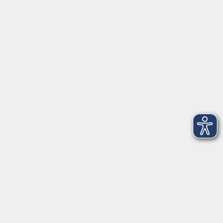
Anschrift
Patenbergsweg 7
26203 Wardenburg
04407 71475-0
info-hawa@vhs-ol.de
Öffnungszeiten
Montag und Donnerstag:
9:00 bis 12:30 Uhr und 15:00 bis 17:00 Uhr
Dienstag, Mittwoch und Freitag:
9:00 bis 12:30 Uhr