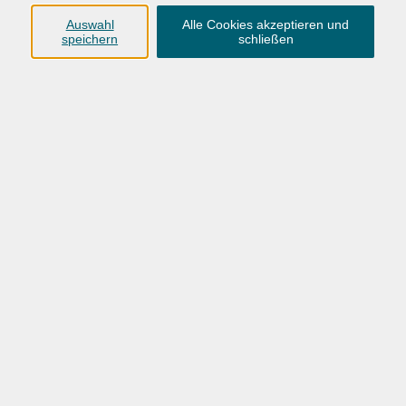
Anschrift
Auswahl
Alle Cookies akzeptieren und
speichern
schließen
Karlstraße 25
26123 Oldenburg
0441 92391-50
0441 92391-13
info@vhs-ol.de
Öffnungszeiten
Montag, Dienstag und Donnerstag:
9:00 bis 17:00 Uhr
Mittwoch und Freitag:
9:00 bis 12:30 Uhr
Volkshochschule Hatten + Wardenburg