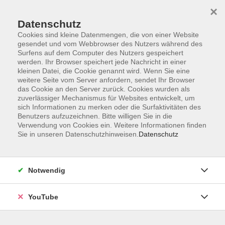
×
Datenschutz
Cookies sind kleine Datenmengen, die von einer Website
gesendet und vom Webbrowser des Nutzers während des
Surfens auf dem Computer des Nutzers gespeichert
werden. Ihr Browser speichert jede Nachricht in einer
Skip to main content
Der Kurs konnte nicht gefunden werden.
kleinen Datei, die Cookie genannt wird. Wenn Sie eine
weitere Seite vom Server anfordern, sendet Ihr Browser
das Cookie an den Server zurück. Cookies wurden als
zuverlässiger Mechanismus für Websites entwickelt, um
AGB
sich Informationen zu merken oder die Surfaktivitäten des
Benutzers aufzuzeichnen. Bitte willigen Sie in die
Barrierefreiheit
Verwendung von Cookies ein. Weitere Informationen finden
Datenschutz
Sie in unseren Datenschutzhinweisen.
Datenschutz
Impressum
Widerruf
Notwendig
YouTube
Volkshochschule Oldenburg