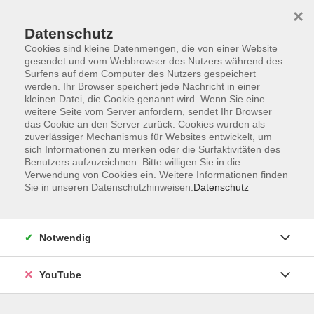
×
Datenschutz
Cookies sind kleine Datenmengen, die von einer Website
gesendet und vom Webbrowser des Nutzers während des
Surfens auf dem Computer des Nutzers gespeichert
werden. Ihr Browser speichert jede Nachricht in einer
Skip to main content
Sie sind hier:
Bildungsurlaube
kleinen Datei, die Cookie genannt wird. Wenn Sie eine
weitere Seite vom Server anfordern, sendet Ihr Browser
das Cookie an den Server zurück. Cookies wurden als
zuverlässiger Mechanismus für Websites entwickelt, um
Apple macOS - Intensivkurs
sich Informationen zu merken oder die Surfaktivitäten des
Niveau: für Einsteiger*innen
Benutzers aufzuzeichnen. Bitte willigen Sie in die
Verwendung von Cookies ein. Weitere Informationen finden
Bildungsurlaub
Sie in unseren Datenschutzhinweisen.
Datenschutz
In diesem Kurs nehmen wir uns genügend Zeit um das
Betriebssystem macOS kennenzulernen. Für
Notwendig
Einsteiger*innen und Umsteiger*innen klären wir die
Fragen der Dateiverwaltung, die für Ihren Bedarf ideale
YouTube
Vorgehensweise in den Systemeinstellungen und wie die
vorinstallierten Programme des Macs Ihnen im täglichen