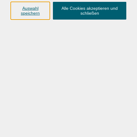
Umgang helfen können. Tiefergehend setzen wir uns mit
der iCloud, dem AppStore und den Office-Pendants
Auswahl
Alle Cookies akzeptieren und
speichern
schließen
"Pages", "Numbers", "Keynote" auseinander. Ziel ist der
strukturierte Umgang mit Ihrem Mac. Es ist zudem Raum
für eigene Themenwünsche.
Voraussetzungen
Erste einfache Grundkenntnisse mit Computern.
Bitte mitbringen
Das eigene MacBook (OS X 10.10 oder höher) und
Netzteil. WLAN ist vorhanden.
189,00 €
Gebühr
(inkl. Kalt- und Warmgetränke)