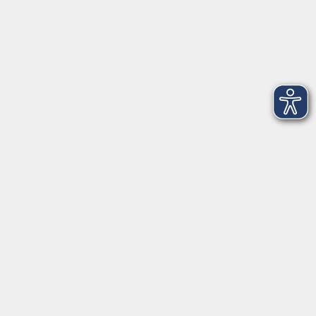
AGB
Barrierefreiheit
Datenschutz
Impressum
Widerruf
Volkshochschule Oldenburg
Anschrift
Karlstraße 25