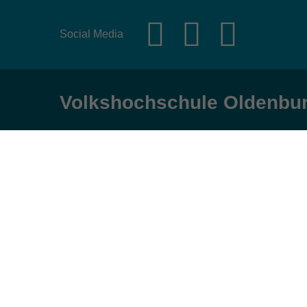
Social Media
Volkshochschule Oldenbu
Anschrift
Öffnungs
Karlstraße 25
Montag, Dienst
26123 Oldenburg
9:00 bis 17:00 
Mittwoch und Fr
0441 92391-50
9:00 bis 12:30 
0441 92391-13
info@vhs-ol.de