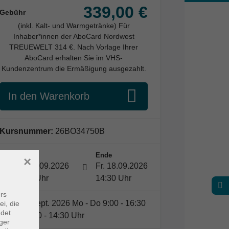
339,00 €
Gebühr
(inkl. Kalt- und Warmgetränke) Für
Inhaber*innen der AboCard Nordwest
TREUEWELT 314 €. Nach Vorlage Ihrer
AboCard erhalten Sie im VHS-
Kundenzentrum die Ermäßigung ausgezahlt.
In den Warenkorb
Kursnummer:
26BO34750B
Start
Ende
×
Mo. 14.09.2026
Fr. 18.09.2026
09:00 Uhr
14:30 Uhr
rs
14. - 18. Sept. 2026 Mo - Do 9:00 - 16:30
ei, die
ndet
Uhr, Fr 9:00 - 14:30 Uhr
ger