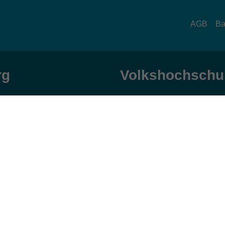
AGB
Ba
rg
Volkshochschul
zeiten
Anschrift
ag und Donnerstag:
Patenbergsweg 7
Uhr
26203 Wardenburg
eitag:
04407 71475-0
Uhr
info-hawa@vhs-ol.de