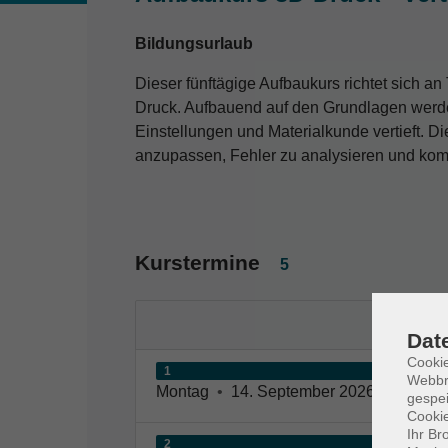
Bildungsurlaub
Dieser fünftägige Aufbaukurs richtet sich a
Druck. Aufbauend auf den Grundlagen werden
Einstellungen und Materialkunde vertieft. D
anzupassen, Fehler zu analysieren und komp
Kurstermine
5
Dat
Cookie
1
Webbr
Montag
•
14. September 2026
•
09:00 –
gespei
Cookie
Ihr Br
2