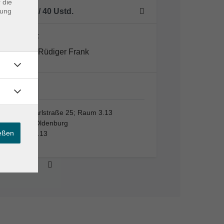
 die
dung
5 Termine
/ 40
Ustd.
Dozent*in:
Rüdiger Frank
VHS,…
VHS, Karlstraße 25; Raum 3.13
26123 Oldenburg
ießen
Raum 3.13