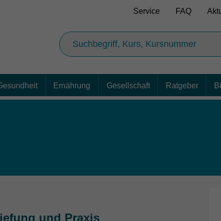
Service
FAQ
Akt
Gesundheit
Ernährung
Gesellschaft
Ratgeber
B
iefung und Praxis