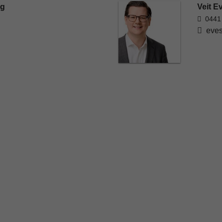
rg
Veit E
0441
eves