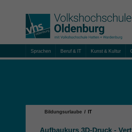
Sprachen
Beruf & IT
Kunst & Kultur
Skip to main content
Sie sind hier:
Bildungsurlaube
IT
Aufbaukurs 3D-Druck - Vert