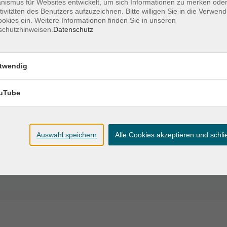
ismus für Websites entwickelt, um sich Informationen zu merken oder
 – 16:30 Uhr
tivitäten des Benutzers aufzuzeichnen. Bitte willigen Sie in die Verwen
Raum 3.13
okies ein. Weitere Informationen finden Sie in unseren
schutzhinweisen.
Datenschutz
VHS, Karlstraße 25;
 – 16:30 Uhr
Raum 3.13
twendig
VHS, Karlstraße 25;
00 – 16:30 Uhr
Raum 3.13
uTube
Auswahl speichern
Alle Cookies akzeptieren und schl