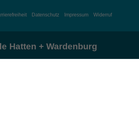
rrierefreiheit
Datenschutz
Impressum
Widerruf
e Hatten + Wardenburg
Öffnungszeiten
Montag und Donnerstag:
9:00 bis 12:30 Uhr und 15:00 bis 17:00 Uhr
Dienstag, Mittwoch und Freitag:
9:00 bis 12:30 Uhr