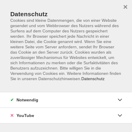
×
Datenschutz
Cookies sind kleine Datenmengen, die von einer Website
gesendet und vom Webbrowser des Nutzers während des
Surfens auf dem Computer des Nutzers gespeichert
werden. Ihr Browser speichert jede Nachricht in einer
Skip to main content
Sie sind hier:
Bildungsurlaube
kleinen Datei, die Cookie genannt wird. Wenn Sie eine
weitere Seite vom Server anfordern, sendet Ihr Browser
das Cookie an den Server zurück. Cookies wurden als
zuverlässiger Mechanismus für Websites entwickelt, um
Eine Woche KI intensiv: Tools, Technik & echte
sich Informationen zu merken oder die Surfaktivitäten des
Anwendungen
Benutzers aufzuzeichnen. Bitte willigen Sie in die
Von ChatGPT bis Co. - Was ist mit KI im Alltag
Verwendung von Cookies ein. Weitere Informationen finden
und Beruf möglich?
Sie in unseren Datenschutzhinweisen.
Datenschutz
Bildungsurlaub
Notwendig
Künstliche Intelligenz (KI) entwickelt sich rasant und prägt
bereits heute Beruf und Alltag. In diesem einwöchigen
YouTube
Seminar lernen Sie, KI nicht nur zu verstehen, sondern
auch gezielt zu beherrschen. Wir geben Ihnen einen
umfassenden Überblick über Tools, Hintergründe,