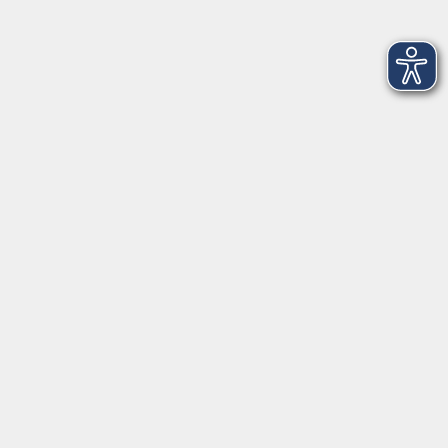
Barrierefreiheit
Datenschutz
Impressum
Widerruf
Volkshochschule Oldenburg
Anschrift
Karlstraße 25
26123 Oldenburg
0441 92391-50
0441 92391-13
info@vhs-ol.de