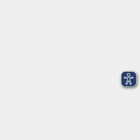
Anschrift
Patenbergsweg 7
26203 Wardenburg
04407 71475-0
info-hawa@vhs-ol.de
Öffnungszeiten
Montag und Donnerstag:
9:00 bis 12:30 Uhr und 15:00 bis 17:00 Uhr
Dienstag, Mittwoch und Freitag:
9:00 bis 12:30 Uhr