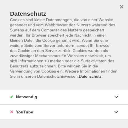
×
Datenschutz
Cookies sind kleine Datenmengen, die von einer Website
gesendet und vom Webbrowser des Nutzers während des
Surfens auf dem Computer des Nutzers gespeichert
werden. Ihr Browser speichert jede Nachricht in einer
Skip to main content
Der Kurs konnte nicht gefunden werden.
kleinen Datei, die Cookie genannt wird. Wenn Sie eine
weitere Seite vom Server anfordern, sendet Ihr Browser
das Cookie an den Server zurück. Cookies wurden als
zuverlässiger Mechanismus für Websites entwickelt, um
sich Informationen zu merken oder die Surfaktivitäten des
AGB
Benutzers aufzuzeichnen. Bitte willigen Sie in die
Barrierefreiheit
Verwendung von Cookies ein. Weitere Informationen finden
Sie in unseren Datenschutzhinweisen.
Datenschutz
Datenschutz
Impressum
Widerruf
Notwendig
YouTube
Volkshochschule Oldenburg