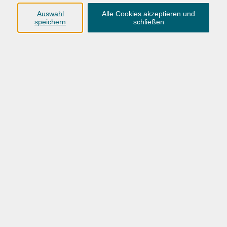
Anschrift
Auswahl
Alle Cookies akzeptieren und
speichern
schließen
Karlstraße 25
26123 Oldenburg
0441 92391-50
0441 92391-13
info@vhs-ol.de
Öffnungszeiten
Montag, Dienstag und Donnerstag:
9:00 bis 17:00 Uhr
Mittwoch und Freitag:
9:00 bis 12:30 Uhr
Volkshochschule Hatten + Wardenburg