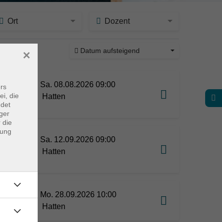
Ort
Dozent
Datum aufsteigend
×
ine
Level
Sa. 08.08.2026 09:00
rs
ei, die
Hatten
end
ndet
ger
 die
dung
Level
Sa. 12.09.2026 09:00
Hatten
end
Mo. 28.09.2026 10:00
odul 2
Hatten