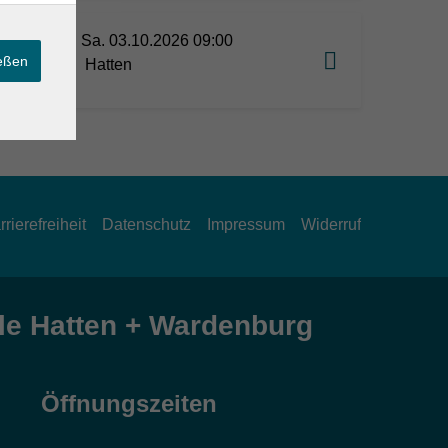
Level
Sa. 03.10.2026 09:00
ießen
Hatten
end
rrierefreiheit
Datenschutz
Impressum
Widerruf
e Hatten + Wardenburg
Öffnungszeiten