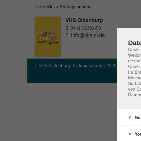
zurück zu Bildungsurlaube
VHS Oldenburg
0441 92391-50
info@vhs-ol.de
Dat
Cookie
Webbr
gespei
VHS-Oldenburg_Bildungsurlaube-2026
Cookie
Ihr Br
Mechan
Surfak
von Co
Daten
No
Yo