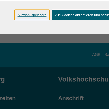
Fortbildung: Craniosacrale Begleitung / 
5
Auswahl speichern
Alle Cookies akzeptieren und schl
Mit Zeit begleiten - gegen den aktuellen Tr
AGB
Ba
rg
Volkshochschul
zeiten
Anschrift