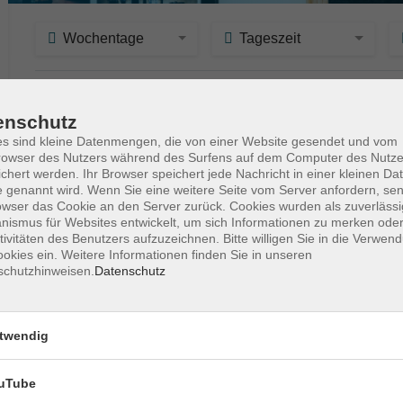
Wochentage
Tageszeit
nur buchbare
nur beginnende
nur onl
enschutz
s sind kleine Datenmengen, die von einer Website gesendet und vom
Fortbildung: Craniosacrale Begleitung / 
owser des Nutzers während des Surfens auf dem Computer des Nutze
3
chert werden. Ihr Browser speichert jede Nachricht in einer kleinen Dat
Mit Zeit begleiten - gegen den aktuellen Tr
 genannt wird. Wenn Sie eine weitere Seite vom Server anfordern, se
owser das Cookie an den Server zurück. Cookies wurden als zuverlässi
ismus für Websites entwickelt, um sich Informationen zu merken oder
tivitäten des Benutzers aufzuzeichnen. Bitte willigen Sie in die Verwen
Fortbildung: Craniosacrale Begleitung / 
okies ein. Weitere Informationen finden Sie in unseren
4
schutzhinweisen.
Datenschutz
Mit Zeit begleiten - gegen den aktuellen Tr
twendig
Ausbildung: Kursleiter*in Meditation / M
uTube