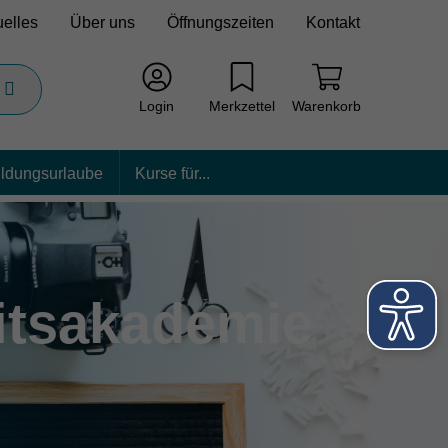
uelles
Über uns
Öffnungszeiten
Kontakt
Login
Merkzettel
Warenkorb
ildungsurlaube
Kurse für...
itsakademie