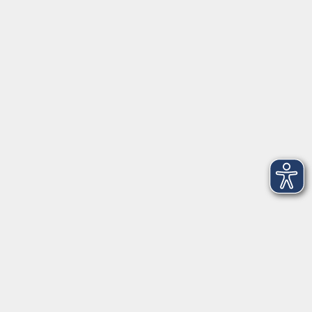
Anschrift
Patenbergsweg 7
26203 Wardenburg
04407 71475-0
info-hawa@vhs-ol.de
Öffnungszeiten
Montag und Donnerstag:
9:00 bis 12:30 Uhr und 15:00 bis 17:00 Uhr
Dienstag, Mittwoch und Freitag:
9:00 bis 12:30 Uhr