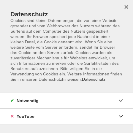
×
Datenschutz
Cookies sind kleine Datenmengen, die von einer Website
gesendet und vom Webbrowser des Nutzers während des
Surfens auf dem Computer des Nutzers gespeichert
werden. Ihr Browser speichert jede Nachricht in einer
Skip to main content
Der Kurs konnte nicht gefunden werden.
kleinen Datei, die Cookie genannt wird. Wenn Sie eine
weitere Seite vom Server anfordern, sendet Ihr Browser
das Cookie an den Server zurück. Cookies wurden als
zuverlässiger Mechanismus für Websites entwickelt, um
sich Informationen zu merken oder die Surfaktivitäten des
AGB
Benutzers aufzuzeichnen. Bitte willigen Sie in die
Barrierefreiheit
Verwendung von Cookies ein. Weitere Informationen finden
Sie in unseren Datenschutzhinweisen.
Datenschutz
Datenschutz
Impressum
Widerruf
Notwendig
YouTube
Volkshochschule Oldenburg