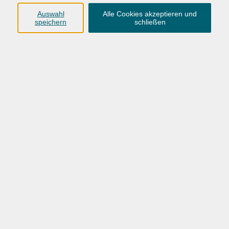
Anschrift
Auswahl
Alle Cookies akzeptieren und
speichern
schließen
Karlstraße 25
26123 Oldenburg
0441 92391-50
0441 92391-13
info@vhs-ol.de
Öffnungszeiten
Montag, Dienstag und Donnerstag:
9:00 bis 17:00 Uhr
Mittwoch und Freitag:
9:00 bis 12:30 Uhr
Volkshochschule Hatten + Wardenburg