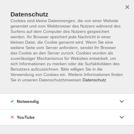
×
Datenschutz
Cookies sind kleine Datenmengen, die von einer Website
gesendet und vom Webbrowser des Nutzers während des
Surfens auf dem Computer des Nutzers gespeichert
werden. Ihr Browser speichert jede Nachricht in einer
Skip to main content
Sie sind hier:
Bildungsurlaube
Schlüsselkompetenzen
kleinen Datei, die Cookie genannt wird. Wenn Sie eine
weitere Seite vom Server anfordern, sendet Ihr Browser
das Cookie an den Server zurück. Cookies wurden als
zuverlässiger Mechanismus für Websites entwickelt, um
Teams in Balance - aus Krisen gestärkt
sich Informationen zu merken oder die Surfaktivitäten des
hervorgehen und die Zukunft gestalten
Benutzers aufzuzeichnen. Bitte willigen Sie in die
Kollaboration ist mehr als zusammenarbeiten
Verwendung von Cookies ein. Weitere Informationen finden
Sie in unseren Datenschutzhinweisen.
Datenschutz
Bildungsurlaub
Schlagkräftige Teams sind unter den Aspekten moderner
Notwendig
Arbeit, Digitalisierung, Agilität und kurzen
Innovationszyklen der entscheidende Erfolgsfaktor. In
YouTube
diesem Workshop erfahren Sie, wie Sie bei steigender
Komplexität so zusammenwirken, dass Diskrepanzen im
Spannungsfeld der Themen kongruent gehalten werden