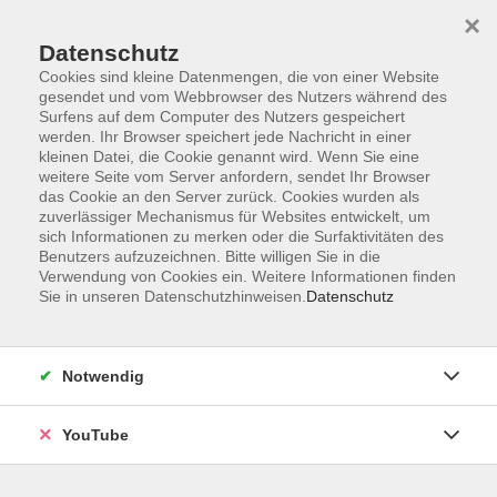
×
Datenschutz
Cookies sind kleine Datenmengen, die von einer Website
gesendet und vom Webbrowser des Nutzers während des
Surfens auf dem Computer des Nutzers gespeichert
werden. Ihr Browser speichert jede Nachricht in einer
Skip to main content
Der Kurs konnte nicht gefunden werden.
kleinen Datei, die Cookie genannt wird. Wenn Sie eine
weitere Seite vom Server anfordern, sendet Ihr Browser
das Cookie an den Server zurück. Cookies wurden als
zuverlässiger Mechanismus für Websites entwickelt, um
sich Informationen zu merken oder die Surfaktivitäten des
AGB
Benutzers aufzuzeichnen. Bitte willigen Sie in die
Barrierefreiheit
Verwendung von Cookies ein. Weitere Informationen finden
Sie in unseren Datenschutzhinweisen.
Datenschutz
Datenschutz
Impressum
Widerruf
Notwendig
YouTube
Volkshochschule Oldenburg