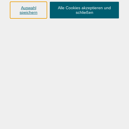
Anschrift
Auswahl
Alle Cookies akzeptieren und
speichern
schließen
Karlstraße 25
26123 Oldenburg
0441 92391-50
0441 92391-13
info@vhs-ol.de
Öffnungszeiten
Montag, Dienstag und Donnerstag:
9:00 bis 17:00 Uhr
Mittwoch und Freitag:
9:00 bis 12:30 Uhr
Volkshochschule Hatten + Wardenburg