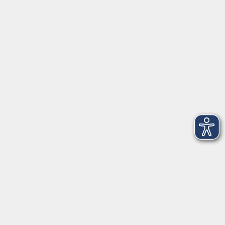
Anschrift
Patenbergsweg 7
26203 Wardenburg
04407 71475-0
info-hawa@vhs-ol.de
Öffnungszeiten
Montag und Donnerstag:
9:00 bis 12:30 Uhr und 15:00 bis 17:00 Uhr
Dienstag, Mittwoch und Freitag:
9:00 bis 12:30 Uhr