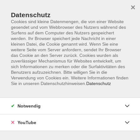
×
Datenschutz
Cookies sind kleine Datenmengen, die von einer Website
gesendet und vom Webbrowser des Nutzers während des
Surfens auf dem Computer des Nutzers gespeichert
werden. Ihr Browser speichert jede Nachricht in einer
Skip to main content
Sie sind hier:
Bildungsurlaube
kleinen Datei, die Cookie genannt wird. Wenn Sie eine
weitere Seite vom Server anfordern, sendet Ihr Browser
das Cookie an den Server zurück. Cookies wurden als
zuverlässiger Mechanismus für Websites entwickelt, um
Teams in Balance - aus Krisen gestärkt
sich Informationen zu merken oder die Surfaktivitäten des
hervorgehen und die Zukunft gestalten
Benutzers aufzuzeichnen. Bitte willigen Sie in die
Kollaboration ist mehr als zusammenarbeiten
Verwendung von Cookies ein. Weitere Informationen finden
Sie in unseren Datenschutzhinweisen.
Datenschutz
Bildungsurlaub
Schlagkräftige Teams sind unter den Aspekten moderner
Notwendig
Arbeit, Digitalisierung, Agilität und kurzen
Innovationszyklen der entscheidende Erfolgsfaktor. In
YouTube
diesem Workshop erfahren Sie, wie Sie bei steigender
Komplexität so zusammenwirken, dass Diskrepanzen im
Spannungsfeld der Themen kongruent gehalten werden