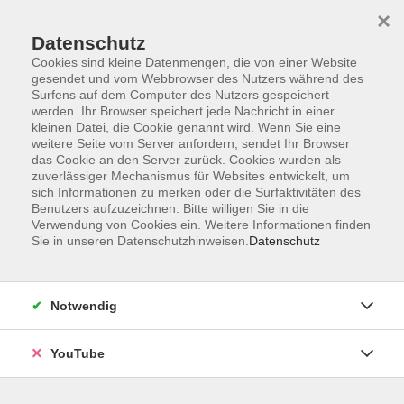
×
Datenschutz
Cookies sind kleine Datenmengen, die von einer Website
gesendet und vom Webbrowser des Nutzers während des
Surfens auf dem Computer des Nutzers gespeichert
werden. Ihr Browser speichert jede Nachricht in einer
Skip to main content
Der Kurs konnte nicht gefunden werden.
kleinen Datei, die Cookie genannt wird. Wenn Sie eine
weitere Seite vom Server anfordern, sendet Ihr Browser
das Cookie an den Server zurück. Cookies wurden als
zuverlässiger Mechanismus für Websites entwickelt, um
sich Informationen zu merken oder die Surfaktivitäten des
AGB
Benutzers aufzuzeichnen. Bitte willigen Sie in die
Barrierefreiheit
Verwendung von Cookies ein. Weitere Informationen finden
Sie in unseren Datenschutzhinweisen.
Datenschutz
Datenschutz
Impressum
Widerruf
Notwendig
YouTube
Volkshochschule Oldenburg