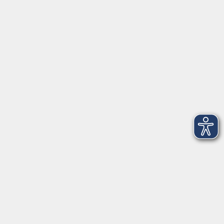
Anschrift
Patenbergsweg 7
26203 Wardenburg
04407 71475-0
info-hawa@vhs-ol.de
Öffnungszeiten
Montag und Donnerstag:
9:00 bis 12:30 Uhr und 15:00 bis 17:00 Uhr
Dienstag, Mittwoch und Freitag:
9:00 bis 12:30 Uhr