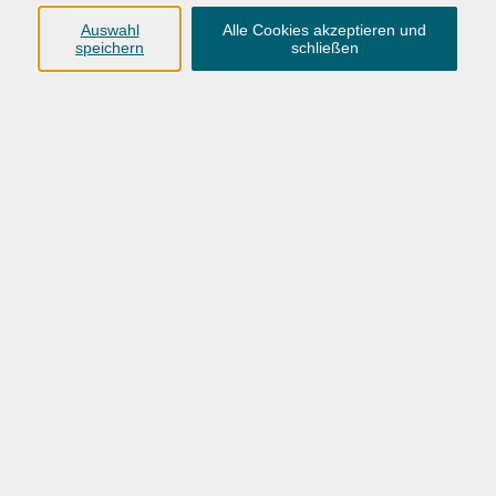
Anschrift
Auswahl
Alle Cookies akzeptieren und
speichern
schließen
Karlstraße 25
26123 Oldenburg
0441 92391-50
0441 92391-13
info@vhs-ol.de
Öffnungszeiten
Montag, Dienstag und Donnerstag:
9:00 bis 17:00 Uhr
Mittwoch und Freitag:
9:00 bis 12:30 Uhr
Volkshochschule Hatten + Wardenburg