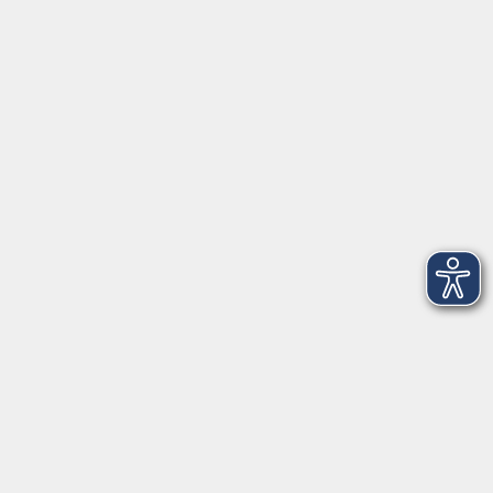
Anschrift
Patenbergsweg 7
26203 Wardenburg
04407 71475-0
info-hawa@vhs-ol.de
Öffnungszeiten
Montag und Donnerstag:
9:00 bis 12:30 Uhr und 15:00 bis 17:00 Uhr
Dienstag, Mittwoch und Freitag:
9:00 bis 12:30 Uhr