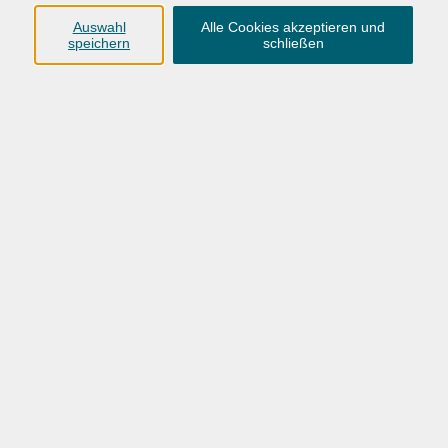
Anschrift
Auswahl
Alle Cookies akzeptieren und
speichern
schließen
Karlstraße 25
26123 Oldenburg
0441 92391-50
0441 92391-13
info@vhs-ol.de
Öffnungszeiten
Montag, Dienstag und Donnerstag:
9:00 bis 17:00 Uhr
Mittwoch und Freitag:
9:00 bis 12:30 Uhr
Volkshochschule Hatten + Wardenburg