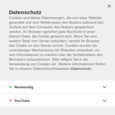
×
Datenschutz
Cookies sind kleine Datenmengen, die von einer Website
gesendet und vom Webbrowser des Nutzers während des
Surfens auf dem Computer des Nutzers gespeichert
werden. Ihr Browser speichert jede Nachricht in einer
Skip to main content
Der Kurs konnte nicht gefunden werden.
kleinen Datei, die Cookie genannt wird. Wenn Sie eine
weitere Seite vom Server anfordern, sendet Ihr Browser
das Cookie an den Server zurück. Cookies wurden als
zuverlässiger Mechanismus für Websites entwickelt, um
sich Informationen zu merken oder die Surfaktivitäten des
AGB
Benutzers aufzuzeichnen. Bitte willigen Sie in die
Barrierefreiheit
Verwendung von Cookies ein. Weitere Informationen finden
Sie in unseren Datenschutzhinweisen.
Datenschutz
Datenschutz
Impressum
Widerruf
Notwendig
YouTube
Volkshochschule Oldenburg