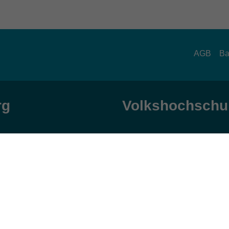
AGB
Ba
rg
Volkshochschul
zeiten
Anschrift
ag und Donnerstag:
Patenbergsweg 7
Uhr
26203 Wardenburg
eitag:
04407 71475-0
Uhr
info-hawa@vhs-ol.de