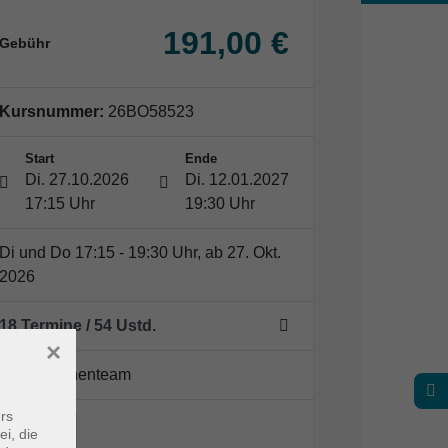
191,00 €
Gebühr
Kursnummer:
26BO58523
Start
Ende
Di. 27.10.2026
Di. 12.01.2027
17:15 Uhr
19:30 Uhr
Di und Do 17:15 - 19:30 Uhr, ab 27. Okt.
2026
18 Termine
/ 54
Ustd.
×
Dozent*innenteam
rs
ei, die
VHS,…