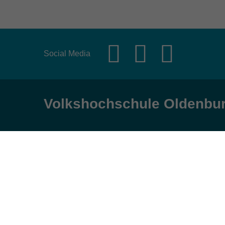
Social Media
Volkshochschule Oldenbu
Anschrift
Öffnungs
Karlstraße 25
Montag, Dienst
26123 Oldenburg
9:00 bis 17:00 
Mittwoch und Fr
0441 92391-50
9:00 bis 12:30 
0441 92391-13