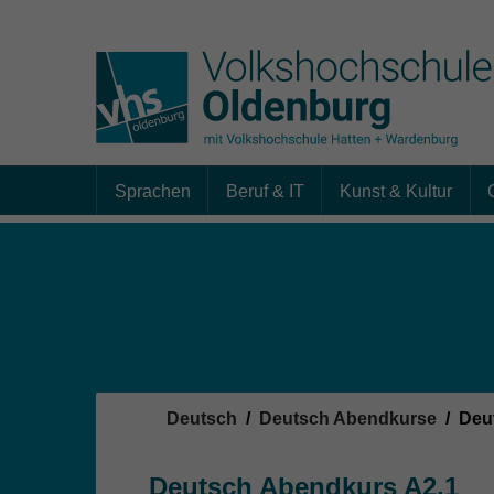
Sprachen
Beruf & IT
Kunst & Kultur
Skip to main content
Sie sind hier:
Deutsch
Deutsch Abendkurse
Deu
Deutsch Abendkurs A2.1