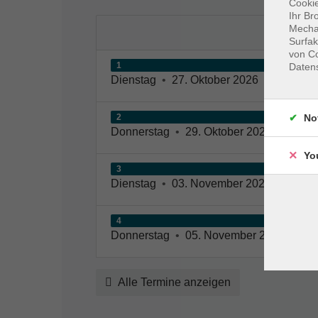
Cookie
Ihr Br
Mechan
Surfak
von Co
1
Daten
Dienstag
•
27. Oktober 2026
•
17:15 – 
No
2
Donnerstag
•
29. Oktober 2026
•
17:15 
Yo
3
Dienstag
•
03. November 2026
•
17:15 
4
Donnerstag
•
05. November 2026
•
17:
Alle Termine anzeigen