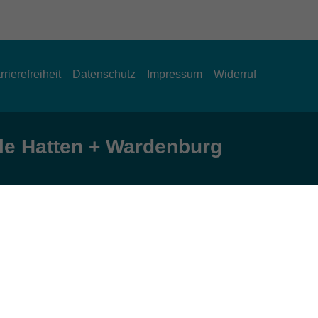
rrierefreiheit
Datenschutz
Impressum
Widerruf
e Hatten + Wardenburg
Öffnungszeiten
Montag und Donnerstag:
9:00 bis 12:30 Uhr und 15:00 bis 17:00 Uhr
Dienstag, Mittwoch und Freitag:
9:00 bis 12:30 Uhr