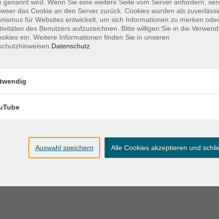
 genannt wird. Wenn Sie eine weitere Seite vom Server anfordern, se
owser das Cookie an den Server zurück. Cookies wurden als zuverlässi
ismus für Websites entwickelt, um sich Informationen zu merken oder
Ort / Raum
tivitäten des Benutzers aufzuzeichnen. Bitte willigen Sie in die Verwen
okies ein. Weitere Informationen finden Sie in unseren
schutzhinweisen.
Datenschutz
VHS, Karlstraße 25;
19:30 Uhr
Raum 3.04
twendig
VHS, Karlstraße 25;
– 19:30 Uhr
Raum 3.04
uTube
VHS, Karlstraße 25;
– 19:30 Uhr
Raum 3.04
Auswahl speichern
Alle Cookies akzeptieren und schl
VHS, Karlstraße 25;
15 – 19:30 Uhr
Raum 3.04