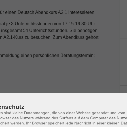
für einen Deutsch Abendkurs A2.1 interessieren.
at je 3 Unterrichtsstunden von 17:15-19:30 Uhr.
insgesamt 54 Unterrichtsstunden. Sie benötigen
en A2.1-Kurs zu besuchen. Zum Abendkurs gehört
 Anmeldung einen persönlichen Beratungstermin:
be Allango; Klett-Verlag: ISBN: 978-3-12-
enschutz
s sind kleine Datenmengen, die von einer Website gesendet und vom
owser des Nutzers während des Surfens auf dem Computer des Nutze
chert werden. Ihr Browser speichert jede Nachricht in einer kleinen Dat