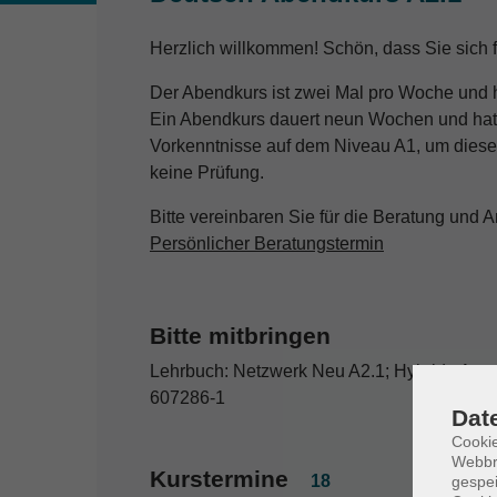
Herzlich willkommen! Schön, dass Sie sich 
Der Abendkurs ist zwei Mal pro Woche und h
Ein Abendkurs dauert neun Wochen und hat 
Vorkenntnisse auf dem Niveau A1, um dies
keine Prüfung.
Bitte vereinbaren Sie für die Beratung und
Persönlicher Beratungstermin
Bitte mitbringen
Lehrbuch: Netzwerk Neu A2.1; Hybride Ausga
607286-1
Dat
Cookie
Webbr
Kurstermine
18
gespei