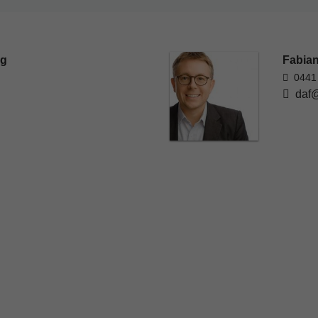
rg
Fabian
0441
daf@