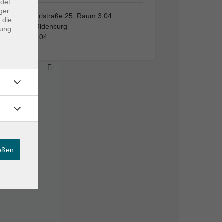
ndet
ger
VHS, Karlstraße 25; Raum 3.04
 die
26123 Oldenburg
dung
Raum 3.04
ießen