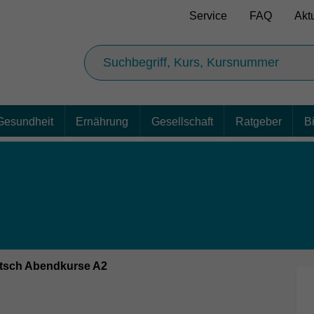
Service
FAQ
Akt
Gesundheit
Ernährung
Gesellschaft
Ratgeber
B
tsch Abendkurse A2