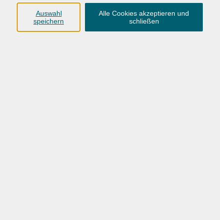
Anschrift
Auswahl
Alle Cookies akzeptieren und
speichern
schließen
Karlstraße 25
26123 Oldenburg
0441 92391-50
0441 92391-13
info@vhs-ol.de
Öffnungszeiten
Montag, Dienstag und Donnerstag:
9:00 bis 17:00 Uhr
Mittwoch und Freitag:
9:00 bis 12:30 Uhr
Volkshochschule Hatten + Wardenburg