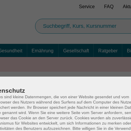
Service
FAQ
Akt
Gesundheit
Ernährung
Gesellschaft
Ratgeber
B
enschutz
AGB
Ba
s sind kleine Datenmengen, die von einer Website gesendet und vom
owser des Nutzers während des Surfens auf dem Computer des Nutze
chert werden. Ihr Browser speichert jede Nachricht in einer kleinen Dat
 genannt wird. Wenn Sie eine weitere Seite vom Server anfordern, se
owser das Cookie an den Server zurück. Cookies wurden als zuverlässi
rg
Volkshochschul
ismus für Websites entwickelt, um sich Informationen zu merken oder
tivitäten des Benutzers aufzuzeichnen. Bitte willigen Sie in die Verwen