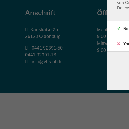
von Co
Daten
Anschrift
Öffnungs
No
Karlstraße 25
Montag, Dienst
26123 Oldenburg
9:00 bis 17:00 
Mittwoch und Fr
Yo
0441 92391-50
9:00 bis 12:30 
0441 92391-13
info@vhs-ol.de