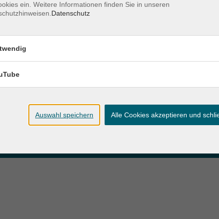
okies ein. Weitere Informationen finden Sie in unseren
schutzhinweisen.
Datenschutz
zeiten
Anschrift
twendig
ag und Donnerstag:
Patenbergsweg 7
Uhr
26203 Wardenburg
eitag:
uTube
04407 71475-0
Uhr
info-hawa@vhs-ol.de
Auswahl speichern
Alle Cookies akzeptieren und schl