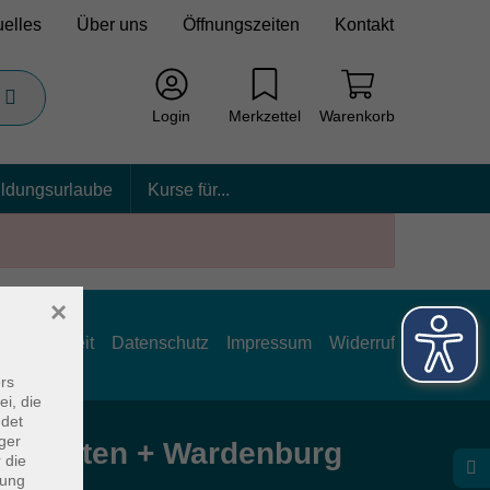
uelles
Über uns
Öffnungszeiten
Kontakt
Login
Merkzettel
Warenkorb
ildungsurlaube
Kurse für...
×
rrierefreiheit
Datenschutz
Impressum
Widerruf
rs
ei, die
ndet
ger
e Hatten + Wardenburg
 die
dung