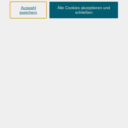
Niveau A2-B1 (DTZ) und der Test "Leben in Deutschland"
Auswahl
Alle Cookies akzeptieren und
(LiD).
speichern
schließen
Bitte mitbringen
Lehrbuch: Schritte Plus Neu, 1, ISBN 978-3-19-301081-0
(Hueber-Verlag)
Die persönliche Beratung durch unsere Mitarbeiter
ist für eine Anmeldung erforderlich.
Gebühr
förderbar
Kursnummer:
26AO58064
Start
Ende