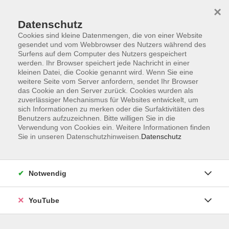
×
Datenschutz
Cookies sind kleine Datenmengen, die von einer Website
gesendet und vom Webbrowser des Nutzers während des
Surfens auf dem Computer des Nutzers gespeichert
werden. Ihr Browser speichert jede Nachricht in einer
Skip to main content
Sie sind hier:
Deutsch
kleinen Datei, die Cookie genannt wird. Wenn Sie eine
weitere Seite vom Server anfordern, sendet Ihr Browser
das Cookie an den Server zurück. Cookies wurden als
zuverlässiger Mechanismus für Websites entwickelt, um
Integrationskurs für gering Literalisierte
sich Informationen zu merken oder die Surfaktivitäten des
Aufbaukurs 1 (Modul 4)
Benutzers aufzuzeichnen. Bitte willigen Sie in die
Verwendung von Cookies ein. Weitere Informationen finden
Der Kurs für gering Literalisierte soll sich insbesondere an
Sie in unseren Datenschutzhinweisen.
Datenschutz
Zugewanderte richten, die bereits lateinisch alphabetisiert,
jedoch schrift- und lernungewohnt sind.
Notwendig
Die Förderung endet für den einzelnen Teilnehmenden
stets nach Inanspruchnahme von maximal 1.200 UE im
YouTube
Sprachkurs und 100 UE im Orientierungskurs.
Ziel des Kurses: "Deutschtest für Zuwanderer" mit dem