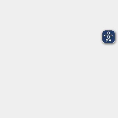
AGB
Barrierefreiheit
Datenschutz
Impressum
Widerruf
Volkshochschule Oldenburg
Anschrift
Karlstraße 25