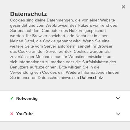
×
Datenschutz
Cookies sind kleine Datenmengen, die von einer Website
gesendet und vom Webbrowser des Nutzers während des
Surfens auf dem Computer des Nutzers gespeichert
werden. Ihr Browser speichert jede Nachricht in einer
Skip to main content
Der Kurs konnte nicht gefunden werden.
kleinen Datei, die Cookie genannt wird. Wenn Sie eine
weitere Seite vom Server anfordern, sendet Ihr Browser
das Cookie an den Server zurück. Cookies wurden als
zuverlässiger Mechanismus für Websites entwickelt, um
AGB
sich Informationen zu merken oder die Surfaktivitäten des
Benutzers aufzuzeichnen. Bitte willigen Sie in die
Barrierefreiheit
Verwendung von Cookies ein. Weitere Informationen finden
Datenschutz
Sie in unseren Datenschutzhinweisen.
Datenschutz
Impressum
Widerruf
Notwendig
YouTube
Volkshochschule Oldenburg