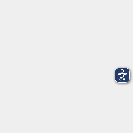
Anschrift
Patenbergsweg 7
26203 Wardenburg
04407 71475-0
info-hawa@vhs-ol.de
Öffnungszeiten
Montag und Donnerstag:
9:00 bis 12:30 Uhr und 15:00 bis 17:00 Uhr
Dienstag, Mittwoch und Freitag:
9:00 bis 12:30 Uhr