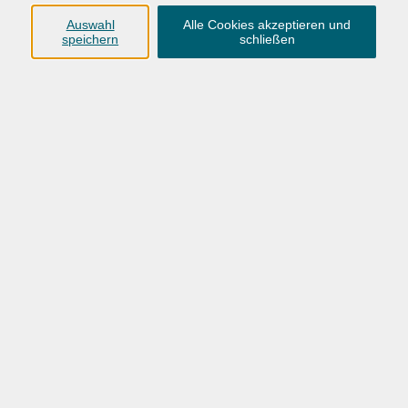
Anschrift
Auswahl
Alle Cookies akzeptieren und
speichern
schließen
Karlstraße 25
26123 Oldenburg
0441 92391-50
0441 92391-13
info@vhs-ol.de
Öffnungszeiten
Montag, Dienstag und Donnerstag:
9:00 bis 17:00 Uhr
Mittwoch und Freitag:
9:00 bis 12:30 Uhr
Volkshochschule Hatten + Wardenburg