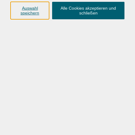
Anschrift
Auswahl
Alle Cookies akzeptieren und
speichern
schließen
Karlstraße 25
26123 Oldenburg
0441 92391-50
0441 92391-13
info@vhs-ol.de
Öffnungszeiten
Montag, Dienstag und Donnerstag:
9:00 bis 17:00 Uhr
Mittwoch und Freitag:
9:00 bis 12:30 Uhr
Volkshochschule Hatten + Wardenburg