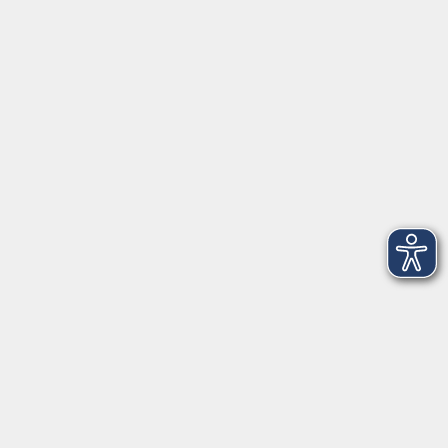
Anschrift
Patenbergsweg 7
26203 Wardenburg
04407 71475-0
info-hawa@vhs-ol.de
Öffnungszeiten
Montag und Donnerstag:
9:00 bis 12:30 Uhr und 15:00 bis 17:00 Uhr
Dienstag, Mittwoch und Freitag:
9:00 bis 12:30 Uhr