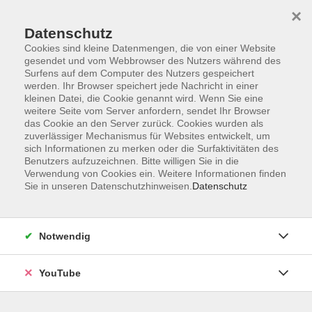
×
Datenschutz
Cookies sind kleine Datenmengen, die von einer Website
gesendet und vom Webbrowser des Nutzers während des
Surfens auf dem Computer des Nutzers gespeichert
werden. Ihr Browser speichert jede Nachricht in einer
Skip to main content
Der Kurs konnte nicht gefunden werden.
kleinen Datei, die Cookie genannt wird. Wenn Sie eine
weitere Seite vom Server anfordern, sendet Ihr Browser
das Cookie an den Server zurück. Cookies wurden als
zuverlässiger Mechanismus für Websites entwickelt, um
sich Informationen zu merken oder die Surfaktivitäten des
AGB
Benutzers aufzuzeichnen. Bitte willigen Sie in die
Barrierefreiheit
Verwendung von Cookies ein. Weitere Informationen finden
Sie in unseren Datenschutzhinweisen.
Datenschutz
Datenschutz
Impressum
Widerruf
Notwendig
YouTube
Volkshochschule Oldenburg