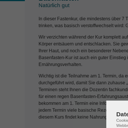
Natürlich gut
In dieser Fastenkur, die mindestens über 7 T
trinken, was basisch verstoffwechselt wird
Wir verzichten während der Kur komplett au
Körper entsäuern und entschlacken. Sie gew
Ihrer Haut, und noch ein besonderer Nebene
Basenfasten-Kur ist auch ein guter Einstieg
Ernährungsverhalten.
Wichtig ist die Teilnahme am 1. Termin, da e
durchgeführt wird, damit Sie dann zuhause 
Terminen steht Ihnen die Dozentin fachkund
für einen regen Basenfasten-Erfahrungsaus
bekommen am 1. Termin eine Infomappe für
jedem Termin viele basische Rezepte, damit
Dat
diesem Kurs findet keine Nahrungszubereitun
Cookie
Webbr