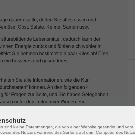
age dauern sollte, dürfen Sie alles essen und
: Gemüse, Obst, Salate, Keime, Samen usw.
f säurebildende Lebensmittel, dadurch kann der
innen Energie zurück und fühlen sich wohler in
ffekt: Sie nehmen bestimmt ein paar Kilos ab! Eine
 in ein besseres und gesünderes
rhalten Sie alle Informationen, wie die Kur
„durchstarten“ können. An den folgenden 4
ig für Fragen zur Seite, und Sie haben Gelegenheit
tausch unter den Teilnehmern*innen. Sie
 die ganze Basenfastenwoche und zusätzlich an
 Sie zuhause leckere Gerichte zaubern können. In
enschutz
g statt.
s sind kleine Datenmengen, die von einer Website gesendet und vom
owser des Nutzers während des Surfens auf dem Computer des Nutze