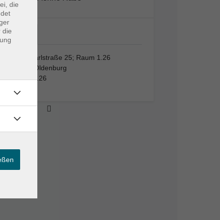
ei, die
ndet
ger
 die
VHS,…
dung
VHS, Karlstraße 25; Raum 1.26
26123 Oldenburg
Raum 1.26
ießen