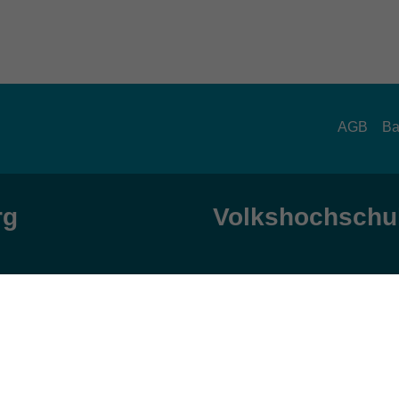
AGB
Ba
rg
Volkshochschul
zeiten
Anschrift
ag und Donnerstag:
Patenbergsweg 7
Uhr
26203 Wardenburg
eitag:
04407 71475-0