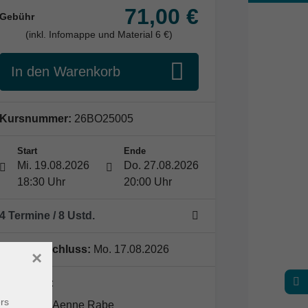
71,00 €
Gebühr
(inkl. Infomappe und Material 6 €)
In den Warenkorb
Kursnummer:
26BO25005
Start
Ende
Mi. 19.08.2026
Do. 27.08.2026
18:30 Uhr
20:00 Uhr
4 Termine
/ 8
Ustd.
Anmeldeschluss:
Mo. 17.08.2026
×
Dozent*in:
rs
Aenne Rabe