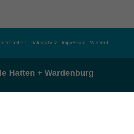
rrierefreiheit
Datenschutz
Impressum
Widerruf
e Hatten + Wardenburg
Öffnungszeiten
Montag und Donnerstag:
9:00 bis 12:30 Uhr und 15:00 bis 17:00 Uhr
Dienstag, Mittwoch und Freitag: