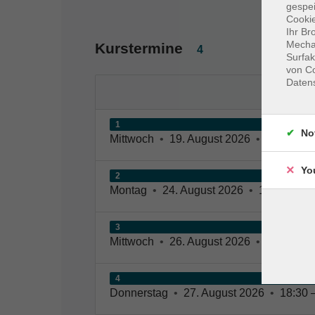
gespei
Cookie
Ihr Br
Mechan
Kurstermine
4
Surfak
von Co
Daten
1
No
Mittwoch
•
19. August 2026
•
18:30 – 2
Yo
2
Montag
•
24. August 2026
•
18:30 – 20
3
Mittwoch
•
26. August 2026
•
18:30 – 2
4
Donnerstag
•
27. August 2026
•
18:30 –