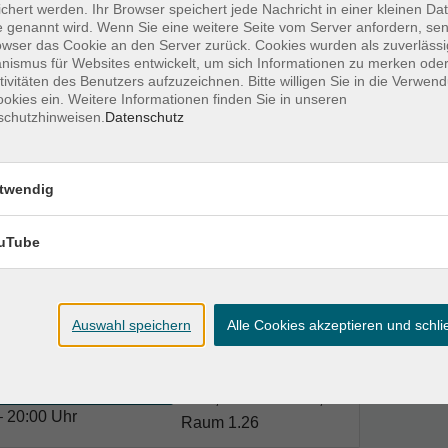
chert werden. Ihr Browser speichert jede Nachricht in einer kleinen Dat
 genannt wird. Wenn Sie eine weitere Seite vom Server anfordern, se
owser das Cookie an den Server zurück. Cookies wurden als zuverlässi
ismus für Websites entwickelt, um sich Informationen zu merken oder
tivitäten des Benutzers aufzuzeichnen. Bitte willigen Sie in die Verwen
okies ein. Weitere Informationen finden Sie in unseren
schutzhinweisen.
Datenschutz
Ort / Raum
VHS, Karlstraße 25;
twendig
0:00 Uhr
Raum 1.26
uTube
VHS, Karlstraße 25;
:00 Uhr
Raum 1.26
Auswahl speichern
Alle Cookies akzeptieren und schl
VHS, Karlstraße 25;
0:00 Uhr
Raum 1.26
VHS, Karlstraße 25;
 20:00 Uhr
Raum 1.26