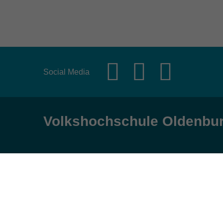
Social Media
Volkshochschule Oldenbu
Anschrift
Öffnungs
Karlstraße 25
Montag, Dienst
26123 Oldenburg
9:00 bis 17:00 
Mittwoch und Fr
0441 92391-50