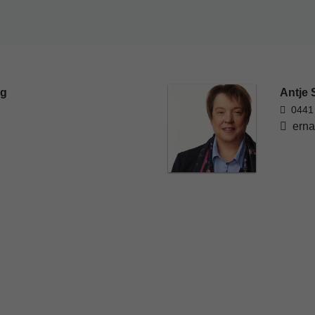
rg
Antje 
0441
erna